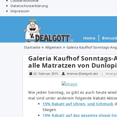
Cookie-Richtlinie
Datenschutzerklärung
Impressum
Home
Bonusd
Startseite
Allgemein
Galeria Kaufhof Sonntags-Ange
Galeria Kaufhof Sonntags-A
alle Matratzen von Dunlopi
22. Februar 2015
Andrea (Dealgott.de)
| Anzeig
Wie jeden Sonntag, so gibt es auch heute wied
mal sind unter anderem folgende Rabatt-Aktio
15% Rabatt auf Uhren- und Schmuck
d
Skagen
10% Rabatt auf das gesamte sloggi-So