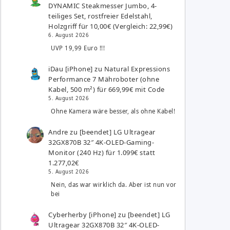
DYNAMIC Steakmesser Jumbo, 4-
teiliges Set, rostfreier Edelstahl,
Holzgriff für 10,00€ (Vergleich: 22,99€)
6. August 2026
UVP 19,99 Euro !!!
iDau [iPhone]
zu
Natural Expressions
Performance 7 Mähroboter (ohne
Kabel, 500 m²) für 669,99€ mit Code
5. August 2026
Ohne Kamera wäre besser, als ohne Kabel!
Andre
zu
[beendet] LG Ultragear
32GX870B 32″ 4K-OLED-Gaming-
Monitor (240 Hz) für 1.099€ statt
1.277,02€
5. August 2026
Nein, das war wirklich da. Aber ist nun vor
bei
Cyberherby [iPhone]
zu
[beendet] LG
Ultragear 32GX870B 32″ 4K-OLED-