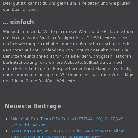
Deal gut ist, kannst du uns gerne um Hilfe bitten und wie prüfen
den Deal für dich.
… einfach
Wir sind für dich da. Wir legen großen Wert auf die Einfachheit und
möchten, dass du Spaß bei Dealgott hast. Die Webseite wird so
einfach wie möglich gehalten ohne großen Schnick Schnack. Wir
verzichten auf die Einblendung von Popups oder Ähnliches. Die
Benutzerfreundlichkeit ist für uns einer der wichtigsten Faktoren
bei Entscheidung rund um die Webseite. Solltest du dennoch
einen Fehler finden, zum Beispiel bei der Darstellung eines Deals,
dann kontaktiere uns gerne. Wir freuen uns auch über Vorschläge
und Ideen für die DealGott Webseite.
Neueste Beiträge
Nike Club Elite Team FIFA Fußball (FZ7544-100) für 27,94€
(Vergleich: 48,73€)
Samsung Galaxy A57 5G (512 GB) für 59€ + congstar Allnet
Flat S (50 GB) für 20€/Monat im Telekom Netz