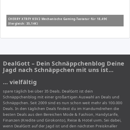
CHERRY XTRFY K5V2 Mechanische Gaming-Tastatur für 18,49€
(Vergleich: 35,14€)
DealGott – Dein Schnäppchenblog Deine
Jagd nach Schnäppchen mit uns ist…
… vielfältig
spare täglich bei über 35 Deals. DealGott ist dein
Schnäppchenblog mit einer großartigen Auswahl an Deals und
Schnäppchen. Seit 2009 sind es nun schon weit mehr als 100.000
Deals. In den täglichen Deals findest du im Handumdrehen die
besten Deals aus den Bereichen Mode & Fashion, Handytarife,
Finanzen (Kredite und Girokonto), Reise & Hotel uvm. Sei dabei,
wenn DealGott auf der Jagd ist und den nächsten Preisknaller