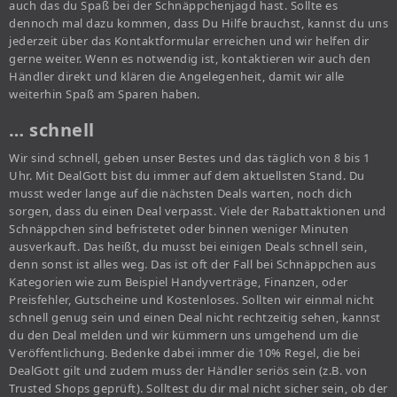
auch das du Spaß bei der Schnäppchenjagd hast. Sollte es
dennoch mal dazu kommen, dass Du Hilfe brauchst, kannst du uns
jederzeit über das Kontaktformular erreichen und wir helfen dir
gerne weiter. Wenn es notwendig ist, kontaktieren wir auch den
Händler direkt und klären die Angelegenheit, damit wir alle
weiterhin Spaß am Sparen haben.
… schnell
Wir sind schnell, geben unser Bestes und das täglich von 8 bis 1
Uhr. Mit DealGott bist du immer auf dem aktuellsten Stand. Du
musst weder lange auf die nächsten Deals warten, noch dich
sorgen, dass du einen Deal verpasst. Viele der Rabattaktionen und
Schnäppchen sind befristetet oder binnen weniger Minuten
ausverkauft. Das heißt, du musst bei einigen Deals schnell sein,
denn sonst ist alles weg. Das ist oft der Fall bei Schnäppchen aus
Kategorien wie zum Beispiel Handyverträge, Finanzen, oder
Preisfehler, Gutscheine und Kostenloses. Sollten wir einmal nicht
schnell genug sein und einen Deal nicht rechtzeitig sehen, kannst
du den Deal melden und wir kümmern uns umgehend um die
Veröffentlichung. Bedenke dabei immer die 10% Regel, die bei
DealGott gilt und zudem muss der Händler seriös sein (z.B. von
Trusted Shops geprüft). Solltest du dir mal nicht sicher sein, ob der