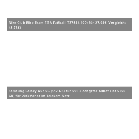
Nike Club Elite Team FIFA Fußball (FZ7544-100) für 27,94€ (Vergleich:
48,73€)
Samsung Galaxy A57 5G (512 GB) für 59€ + congstar Allnet Flat S (50
GB) für 20€/Monat im Telekom Netz