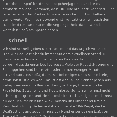
auch das du Spaß bei der Schnäppchenjagd hast. Sollte es
dennoch mal dazu kommen, dass Du Hilfe brauchst, kannst du uns
jederzeit über das Kontaktformular erreichen und wir helfen dir
gerne weiter. Wenn es notwendig ist, kontaktieren wir auch den
Händler direkt und klären die Angelegenheit, damit wir alle
weiterhin Spaß am Sparen haben.
… schnell
Wir sind schnell, geben unser Bestes und das täglich von 8 bis 1
Uhr. Mit DealGott bist du immer auf dem aktuellsten Stand. Du
musst weder lange auf die nächsten Deals warten, noch dich
sorgen, dass du einen Deal verpasst. Viele der Rabattaktionen und
Schnäppchen sind befristetet oder binnen weniger Minuten
ausverkauft. Das heißt, du musst bei einigen Deals schnell sein,
denn sonst ist alles weg. Das ist oft der Fall bei Schnäppchen aus
Kategorien wie zum Beispiel Handyverträge, Finanzen, oder
Preisfehler, Gutscheine und Kostenloses. Sollten wir einmal nicht
schnell genug sein und einen Deal nicht rechtzeitig sehen, kannst
du den Deal melden und wir kümmern uns umgehend um die
Veröffentlichung. Bedenke dabei immer die 10% Regel, die bei
DealGott gilt und zudem muss der Händler seriös sein (z.B. von
Trusted Shops geprüft). Solltest du dir mal nicht sicher sein, ob der