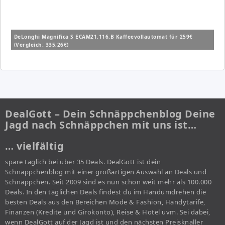
DeLonghi Magnifica S ECAM21.116.B Kaffeevollautomat für 259€
(Vergleich: 335,26€)
DealGott – Dein Schnäppchenblog Deine
Jagd nach Schnäppchen mit uns ist…
… vielfältig
spare täglich bei über 35 Deals. DealGott ist dein
Schnäppchenblog mit einer großartigen Auswahl an Deals und
Schnäppchen. Seit 2009 sind es nun schon weit mehr als 100.000
Deals. In den täglichen Deals findest du im Handumdrehen die
besten Deals aus den Bereichen Mode & Fashion, Handytarife,
Finanzen (Kredite und Girokonto), Reise & Hotel uvm. Sei dabei,
wenn DealGott auf der Jagd ist und den nächsten Preisknaller