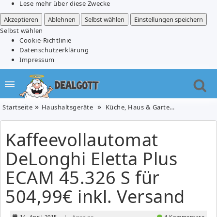
Lese mehr über diese Zwecke
Akzeptieren
Ablehnen
Selbst wählen
Einstellungen speichern
Selbst wählen
Cookie-Richtlinie
Datenschutzerklärung
Impressum
Startseite
Haushaltsgeräte
Küche, Haus & Garten
Kaffeevoll
Kaffeevollautomat
DeLonghi Eletta Plus
ECAM 45.326 S für
504,99€ inkl. Versand
14. April 2015
| Anzeige
4 Kommentare