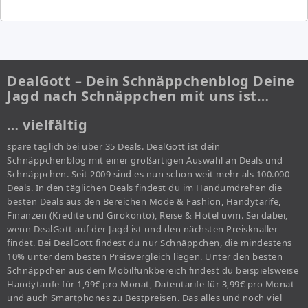
DealGott – Dein Schnäppchenblog Deine
Jagd nach Schnäppchen mit uns ist…
… vielfältig
spare täglich bei über 35 Deals. DealGott ist dein
Schnäppchenblog mit einer großartigen Auswahl an Deals und
Schnäppchen. Seit 2009 sind es nun schon weit mehr als 100.000
Deals. In den täglichen Deals findest du im Handumdrehen die
besten Deals aus den Bereichen Mode & Fashion, Handytarife,
Finanzen (Kredite und Girokonto), Reise & Hotel uvm. Sei dabei,
wenn DealGott auf der Jagd ist und den nächsten Preisknaller
findet. Bei DealGott findest du nur Schnäppchen, die mindestens
10% unter dem besten Preisvergleich liegen. Unter den besten
Schnäppchen aus dem Mobilfunkbereich findest du beispielsweise
Handytarife für 1,99€ pro Monat, Datentarife für 3,99€ pro Monat
und auch Smartphones zu Bestpreisen. Das alles und noch viel