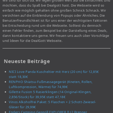
Wir sind für dich da. Wir legen großen Wert auf die Einfachheit und
möchten, dass du Spaß bei Dealgott hast. Die Webseite wird so
einfach wie möglich gehalten ohne großen Schnick Schnack. Wir
verzichten auf die Einblendung von Popups oder Ähnliches. Die
Benutzerfreundlichkeit ist für uns einer der wichtigsten Faktoren
bei Entscheidung rund um die Webseite. Solltest du dennoch
einen Fehler finden, zum Beispiel bei der Darstellung eines Deals,
dann kontaktiere uns gerne. Wir freuen uns auch über Vorschläge
und Ideen für die DealGott Webseite.
Neueste Beiträge
NICI Love Panda Kuscheltier mit Herz (20 cm) für 12,85€
statt 18,30€
RENPHO Shiatsu-Fußmassagegerät (Kneten, Rollen,
Luftkompression, Wärme) für 74,99€
Gillette Fusion 5 Rasierklingen (14 Original-Klingen,
2,85€/Stück) für 39,95€ statt 47,18€
Vinos Alkoholfrei Paket: 5 Flaschen + 2 Schott-Zwiesel-
Gläser für 29,99€
Enders Camping Gasgrill EXPLORER II (2 Brenner,