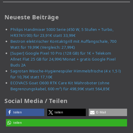
Neueste Beiträge
Philips Handmixer 5000 Serie (450 W, 5 Stufen + Turbo,
HR3741/00) für 23,91€ statt 33,99€
Bestron elektrischer Kontaktgrill mit Auffangschale, 700
Watt für 19,99€ (Vergleich: 27,99€)
[Super] Google Pixel 10 Pro (128 GB) für 1€ + Telekom
Allnet Flat 25 GB für 24,99€/Monat + gratis Google Pixel
Buds 2A
Sagrotan Wäsche-Hygienespüler Himmelsfrische (4 x 1,5 l)
für 10,76€ statt 17,10€
ECOVACS Goat O600 RTK Care Kit Mähroboter (ohne
Begrenzungskabel, 600 m²) für 498,99€ statt 564,85€
Social Media / Teilen
teilen
teilen
E-Mail
teilen