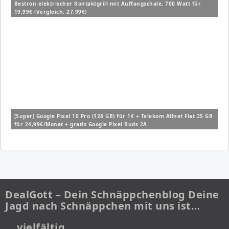
Bestron elektrischer Kontaktgrill mit Auffangschale, 700 Watt für
19,99€ (Vergleich: 27,99€)
[Super] Google Pixel 10 Pro (128 GB) für 1€ + Telekom Allnet Flat 25 GB
für 24,99€/Monat + gratis Google Pixel Buds 2A
DealGott – Dein Schnäppchenblog Deine
Jagd nach Schnäppchen mit uns ist…
… vielfältig