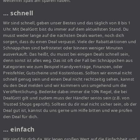
weiterhin Spaß am Sparen haben.
… schnell
Wir sind schnell, geben unser Bestes und das täglich von 8 bis 1
Uhr. Mit DealGott bist du immer auf dem aktuellsten Stand. Du
musst weder lange auf die nächsten Deals warten, noch dich
sorgen, dass du einen Deal verpasst. Viele der Rabattaktionen und
Schnäppchen sind befristetet oder binnen weniger Minuten
ausverkauft. Das heißt, du musst bei einigen Deals schnell sein,
denn sonst ist alles weg. Das ist oft der Fall bei Schnäppchen aus
Kategorien wie zum Beispiel Handyverträge, Finanzen, oder
Preisfehler, Gutscheine und Kostenloses. Sollten wir einmal nicht
schnell genug sein und einen Deal nicht rechtzeitig sehen, kannst
du den Deal melden und wir kümmern uns umgehend um die
Veröffentlichung. Bedenke dabei immer die 10% Regel, die bei
DealGott gilt und zudem muss der Händler seriös sein (z.B. von
Trusted Shops geprüft). Solltest du dir mal nicht sicher sein, ob der
Deal gut ist, kannst du uns gerne um Hilfe bitten und wie prüfen
den Deal für dich.
… einfach
Wir sind für dich da. Wir legen großen Wert auf die Einfachheit und