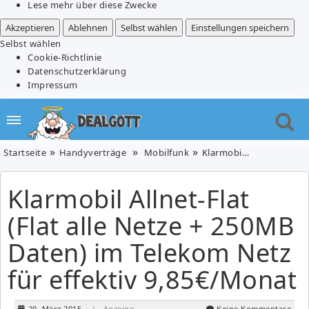
Lese mehr über diese Zwecke
Akzeptieren
Ablehnen
Selbst wählen
Einstellungen speichern
Selbst wählen
Cookie-Richtlinie
Datenschutzerklärung
Impressum
Startseite
Handyverträge
Mobilfunk
Klarmobil Allnet-Flat (Flat alle Netze + 250MB Daten) im Telekom Netz für effektiv 9,85€/Monat
Klarmobil Allnet-Flat
(Flat alle Netze + 250MB
Daten) im Telekom Netz
für effektiv 9,85€/Monat
20. März 2015
| Anzeige
Keine Kommentare