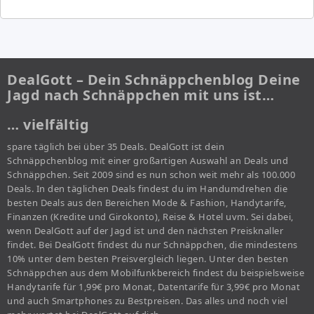
DealGott – Dein Schnäppchenblog Deine
Jagd nach Schnäppchen mit uns ist…
… vielfältig
spare täglich bei über 35 Deals. DealGott ist dein
Schnäppchenblog mit einer großartigen Auswahl an Deals und
Schnäppchen. Seit 2009 sind es nun schon weit mehr als 100.000
Deals. In den täglichen Deals findest du im Handumdrehen die
besten Deals aus den Bereichen Mode & Fashion, Handytarife,
Finanzen (Kredite und Girokonto), Reise & Hotel uvm. Sei dabei,
wenn DealGott auf der Jagd ist und den nächsten Preisknaller
findet. Bei DealGott findest du nur Schnäppchen, die mindestens
10% unter dem besten Preisvergleich liegen. Unter den besten
Schnäppchen aus dem Mobilfunkbereich findest du beispielsweise
Handytarife für 1,99€ pro Monat, Datentarife für 3,99€ pro Monat
und auch Smartphones zu Bestpreisen. Das alles und noch viel