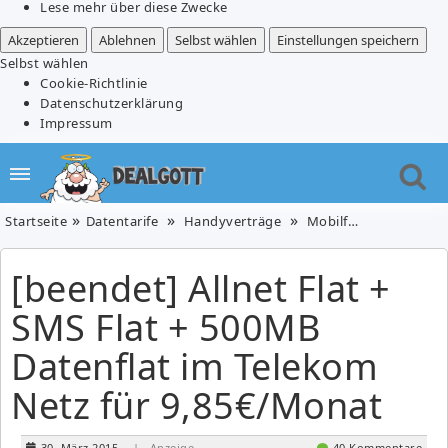
Lese mehr über diese Zwecke
Akzeptieren
Ablehnen
Selbst wählen
Einstellungen speichern
Selbst wählen
Cookie-Richtlinie
Datenschutzerklärung
Impressum
Startseite
Datentarife
Handyverträge
Mobilfunk
[beendet
[beendet] Allnet Flat +
SMS Flat + 500MB
Datenflat im Telekom
Netz für 9,85€/Monat
30. März 2015
| Anzeige
40 Kommentare