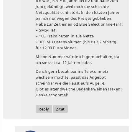
Ich war jetzt ~10 Jahre bei o2 und habe zum
Juni gekündigt, weil mich die schlechte
Netzqualität echt stört. In den letzten Jahren
bin ich nur wegen des Preises geblieben.
Habe zur Zeit einen o2 Blue Select online-Tarif:
– SMS-Flat
– 100 Freiminuten in alle Netze
– 300 MB Datenvolumen (bis zu 7,2 Mbit/s)
für 12,99 Euro/Monat.
Meine Nummer würde ich gern behalten, da
ich sie seit ca. 12 Jahren habe.
Da ich gern bezahlbar ins Telekomnetz
wechseln möchte, passt das Angebot
scheinbar wie die Faust aufs Auge ;-).
Gibt es irgendwelche Bedenken/einen Haken?
Danke schonmal!
Reply
Zitat