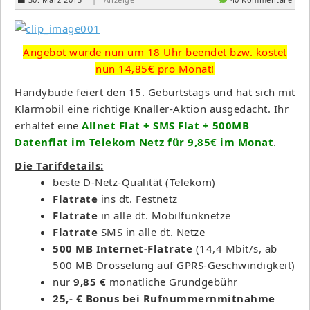
Angebot wurde nun um 18 Uhr beendet bzw. kostet
nun 14,85€ pro Monat!
Handybude feiert den 15. Geburtstags und hat sich mit
Klarmobil eine richtige Knaller-Aktion ausgedacht. Ihr
erhaltet eine
Allnet Flat + SMS Flat + 500MB
Datenflat im Telekom Netz für 9,85€ im Monat
.
Die Tarifdetails:
beste D-Netz-Qualität (Telekom)
Flatrate
ins dt. Festnetz
Flatrate
in alle dt. Mobilfunknetze
Flatrate
SMS in alle dt. Netze
500 MB Internet-Flatrate
(14,4 Mbit/s, ab
500 MB Drosselung auf GPRS-Geschwindigkeit)
nur
9,85 €
monatliche Grundgebühr
25,- € Bonus bei Rufnummernmitnahme