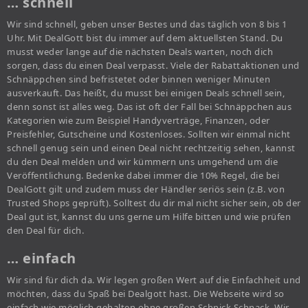
… schnell
Wir sind schnell, geben unser Bestes und das täglich von 8 bis 1
Uhr. Mit DealGott bist du immer auf dem aktuellsten Stand. Du
musst weder lange auf die nächsten Deals warten, noch dich
sorgen, dass du einen Deal verpasst. Viele der Rabattaktionen und
Schnäppchen sind befristetet oder binnen weniger Minuten
ausverkauft. Das heißt, du musst bei einigen Deals schnell sein,
denn sonst ist alles weg. Das ist oft der Fall bei Schnäppchen aus
Kategorien wie zum Beispiel Handyverträge, Finanzen, oder
Preisfehler, Gutscheine und Kostenloses. Sollten wir einmal nicht
schnell genug sein und einen Deal nicht rechtzeitig sehen, kannst
du den Deal melden und wir kümmern uns umgehend um die
Veröffentlichung. Bedenke dabei immer die 10% Regel, die bei
DealGott gilt und zudem muss der Händler seriös sein (z.B. von
Trusted Shops geprüft). Solltest du dir mal nicht sicher sein, ob der
Deal gut ist, kannst du uns gerne um Hilfe bitten und wie prüfen
den Deal für dich.
… einfach
Wir sind für dich da. Wir legen großen Wert auf die Einfachheit und
möchten, dass du Spaß bei Dealgott hast. Die Webseite wird so
einfach wie möglich gehalten ohne großen Schnick Schnack. Wir