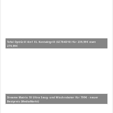
Tefal OptiGrill 4in1 XL Kontaktgrill (GC784D10) für 239,99€ statt
279,99€
Dreame Matrix 10 Ultra Saug- und Wischroboter für 799€ - neuer
Bestpreis (MediaMarkt)