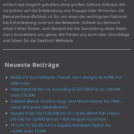
einfach wie möglich gehalten ohne großen Schnick Schnack. Wir
verzichten auf die Einblendung von Popups oder Ähnliches. Die
Benutzerfreundlichkeit ist für uns einer der wichtigsten Faktoren
bei Entscheidung rund um die Webseite. Solltest du dennoch
einen Fehler finden, zum Beispiel bei der Darstellung eines Deals,
dann kontaktiere uns gerne. Wir freuen uns auch über Vorschläge
und Ideen für die DealGott Webseite.
Neueste Beiträge
BEDELITE Kuscheldecke (Flanell, Karo-Design) ab 6,99€ mit
50%-Code
Tefal OptiGrill 4in1 XL Kontaktgrill (GC784D10) für 239,99€
statt 279,99€
Dreame Matrix 10 Ultra Saug- und Wischroboter für 799€ –
neuer Bestpreis (MediaMarkt)
Google Pixel 10a (128 GB) für 1€ + otelo Allnet Flat Classic
(50 GB) für 19,99€/Monat + 80€ Amazon-Gutschein
TP-Link TL-SG105 5-Port Gigabit Netzwerk-Switch für
14,69€ statt 17,90€