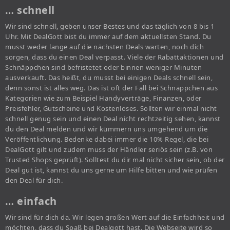
… schnell
Wir sind schnell, geben unser Bestes und das täglich von 8 bis 1
Uhr. Mit DealGott bist du immer auf dem aktuellsten Stand. Du
musst weder lange auf die nächsten Deals warten, noch dich
sorgen, dass du einen Deal verpasst. Viele der Rabattaktionen und
Schnäppchen sind befristetet oder binnen weniger Minuten
ausverkauft. Das heißt, du musst bei einigen Deals schnell sein,
denn sonst ist alles weg. Das ist oft der Fall bei Schnäppchen aus
Kategorien wie zum Beispiel Handyverträge, Finanzen, oder
Preisfehler, Gutscheine und Kostenloses. Sollten wir einmal nicht
schnell genug sein und einen Deal nicht rechtzeitig sehen, kannst
du den Deal melden und wir kümmern uns umgehend um die
Veröffentlichung. Bedenke dabei immer die 10% Regel, die bei
DealGott gilt und zudem muss der Händler seriös sein (z.B. von
Trusted Shops geprüft). Solltest du dir mal nicht sicher sein, ob der
Deal gut ist, kannst du uns gerne um Hilfe bitten und wie prüfen
den Deal für dich.
… einfach
Wir sind für dich da. Wir legen großen Wert auf die Einfachheit und
möchten, dass du Spaß bei Dealgott hast. Die Webseite wird so