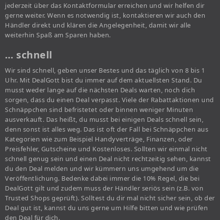
jederzeit über das Kontaktformular erreichen und wir helfen dir
gerne weiter. Wenn es notwendig ist, kontaktieren wir auch den
Händler direkt und klären die Angelegenheit, damit wir alle
weiterhin Spaß am Sparen haben.
… schnell
Wir sind schnell, geben unser Bestes und das täglich von 8 bis 1
Uhr. Mit DealGott bist du immer auf dem aktuellsten Stand. Du
musst weder lange auf die nächsten Deals warten, noch dich
sorgen, dass du einen Deal verpasst. Viele der Rabattaktionen und
Schnäppchen sind befristetet oder binnen weniger Minuten
ausverkauft. Das heißt, du musst bei einigen Deals schnell sein,
denn sonst ist alles weg. Das ist oft der Fall bei Schnäppchen aus
Kategorien wie zum Beispiel Handyverträge, Finanzen, oder
Preisfehler, Gutscheine und Kostenloses. Sollten wir einmal nicht
schnell genug sein und einen Deal nicht rechtzeitig sehen, kannst
du den Deal melden und wir kümmern uns umgehend um die
Veröffentlichung. Bedenke dabei immer die 10% Regel, die bei
DealGott gilt und zudem muss der Händler seriös sein (z.B. von
Trusted Shops geprüft). Solltest du dir mal nicht sicher sein, ob der
Deal gut ist, kannst du uns gerne um Hilfe bitten und wie prüfen
den Deal für dich.