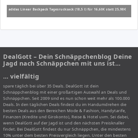
adidas Linear Backpack Tagesrucksack (18,5 l) für 16,60€ statt 25,98€
DealGott – Dein Schnäppchenblog Deine
Jagd nach Schnäppchen mit uns ist…
… vielfältig
spare täglich bei über 35 Deals. DealGott ist dein
Schnäppchenblog mit einer großartigen Auswahl an Deals und
Schnäppchen. Seit 2009 sind es nun schon weit mehr als 100.000
Deals. In den täglichen Deals findest du im Handumdrehen die
besten Deals aus den Bereichen Mode & Fashion, Handytarife,
Finanzen (Kredite und Girokonto), Reise & Hotel uvm. Sei dabei,
wenn DealGott auf der Jagd ist und den nächsten Preisknaller
findet. Bei DealGott findest du nur Schnäppchen, die mindestens
10% unter dem besten Preisvergleich liegen. Unter den besten