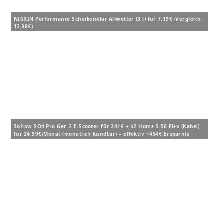
NIGRIN Performance Scheibenklar Allwetter (3 l) für 7,19€ (Vergleich:
12,98€)
SoFlow SO4 Pro Gen 2 E-Scooter für 241€ + o2 Home S 50 Flex (Kabel)
für 24,99€/Monat (monatlich kündbar) – effektiv ~464€ Ersparnis