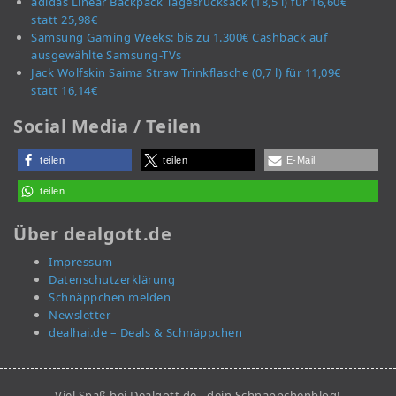
adidas Linear Backpack Tagesrucksack (18,5 l) für 16,60€
statt 25,98€
Samsung Gaming Weeks: bis zu 1.300€ Cashback auf
ausgewählte Samsung-TVs
Jack Wolfskin Saima Straw Trinkflasche (0,7 l) für 11,09€
statt 16,14€
Social Media / Teilen
teilen
teilen
E-Mail
teilen
Über dealgott.de
Impressum
Datenschutzerklärung
Schnäppchen melden
Newsletter
dealhai.de – Deals & Schnäppchen
Viel Spaß bei Dealgott.de - dein Schnäppchenblog!