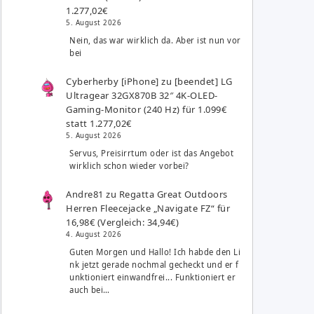
1.277,02€
5. August 2026
Nein, das war wirklich da. Aber ist nun vor
bei
Cyberherby [iPhone]
zu
[beendet] LG
Ultragear 32GX870B 32″ 4K-OLED-
Gaming-Monitor (240 Hz) für 1.099€
statt 1.277,02€
5. August 2026
Servus, Preisirrtum oder ist das Angebot
wirklich schon wieder vorbei?
Andre81
zu
Regatta Great Outdoors
Herren Fleecejacke „Navigate FZ“ für
16,98€ (Vergleich: 34,94€)
4. August 2026
Guten Morgen und Hallo! Ich habde den Li
nk jetzt gerade nochmal gecheckt und er f
unktioniert einwandfrei... Funktioniert er
auch bei…