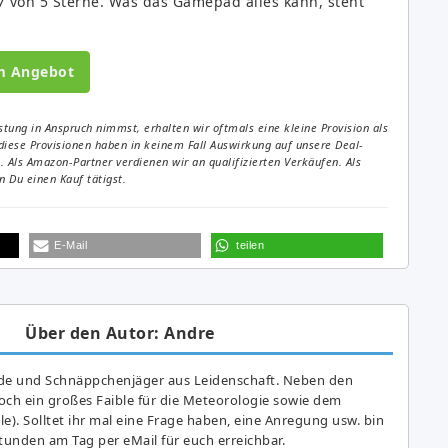
 von 5 Sterne. Was das Gamepad alles kann, steht
m Angebot
tung in Anspruch nimmst, erhalten wir oftmals eine kleine Provision als
diese Provisionen haben in keinem Fall Auswirkung auf unsere Deal-
Als Amazon-Partner verdienen wir an qualifizierten Verkäufen. Als
 Du einen Kauf tätigst.
E-Mail
teilen
Über den Autor: Andre
de und Schnäppchenjäger aus Leidenschaft. Neben den
ch ein großes Fai­ble für die Meteorologie sowie dem
e). Solltet ihr mal eine Frage haben, eine Anregung usw. bin
tunden am Tag per eMail für euch erreichbar.