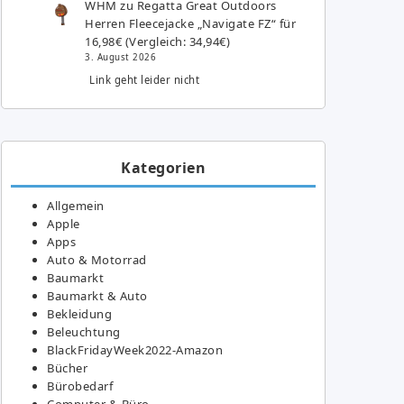
WHM
zu
Regatta Great Outdoors
Herren Fleecejacke „Navigate FZ“ für
16,98€ (Vergleich: 34,94€)
3. August 2026
Link geht leider nicht
Kategorien
Allgemein
Apple
Apps
Auto & Motorrad
Baumarkt
Baumarkt & Auto
Bekleidung
Beleuchtung
BlackFridayWeek2022-Amazon
Bücher
Bürobedarf
Computer & Büro