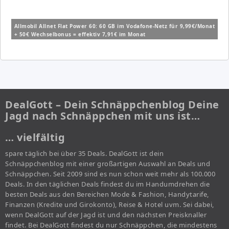
Allmobil Allnet Flat Power 60: 60 GB im Vodafone-Netz für 9,99€/Monat
+ 50€ Wechselbonus = effektiv 7,91€ im Monat
DealGott – Dein Schnäppchenblog Deine
Jagd nach Schnäppchen mit uns ist…
… vielfältig
spare täglich bei über 35 Deals. DealGott ist dein
Schnäppchenblog mit einer großartigen Auswahl an Deals und
Schnäppchen. Seit 2009 sind es nun schon weit mehr als 100.000
Deals. In den täglichen Deals findest du im Handumdrehen die
besten Deals aus den Bereichen Mode & Fashion, Handytarife,
Finanzen (Kredite und Girokonto), Reise & Hotel uvm. Sei dabei,
wenn DealGott auf der Jagd ist und den nächsten Preisknaller
findet. Bei DealGott findest du nur Schnäppchen, die mindestens