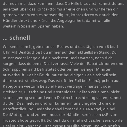
dennoch mal dazu kommen, dass Du Hilfe brauchst, kannst du uns
jederzeit über das Kontaktformular erreichen und wir helfen dir
gerne weiter. Wenn es notwendig ist, kontaktieren wir auch den
Händler direkt und klären die Angelegenheit, damit wir alle
weiterhin Spaß am Sparen haben.
… schnell
Wir sind schnell, geben unser Bestes und das täglich von 8 bis 1
Uhr. Mit DealGott bist du immer auf dem aktuellsten Stand. Du
musst weder lange auf die nächsten Deals warten, noch dich
sorgen, dass du einen Deal verpasst. Viele der Rabattaktionen und
Schnäppchen sind befristetet oder binnen weniger Minuten
ausverkauft. Das heißt, du musst bei einigen Deals schnell sein,
denn sonst ist alles weg. Das ist oft der Fall bei Schnäppchen aus
Kategorien wie zum Beispiel Handyverträge, Finanzen, oder
Preisfehler, Gutscheine und Kostenloses. Sollten wir einmal nicht
schnell genug sein und einen Deal nicht rechtzeitig sehen, kannst
du den Deal melden und wir kümmern uns umgehend um die
Veröffentlichung. Bedenke dabei immer die 10% Regel, die bei
DealGott gilt und zudem muss der Händler seriös sein (z.B. von
Trusted Shops geprüft). Solltest du dir mal nicht sicher sein, ob der
Deal gut ist, kannst du uns gerne um Hilfe bitten und wie prüfen