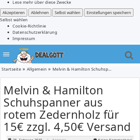
Lese mehr über diese Zwecke
Akzeptieren
Ablehnen
Selbst wählen
Einstellungen speichern
Selbst wählen
Cookie-Richtlinie
Datenschutzerklärung
Impressum
Startseite
Allgemein
Melvin & Hamilton Schuhspanner aus rotem Zedernholz für 15€ zzgl. 4,50€ Versand
Melvin & Hamilton
Schuhspanner aus
rotem Zedernholz für
15€ zzgl. 4,50€ Versand
28. Februar 2015
| Anzeige
Keine Kommentare