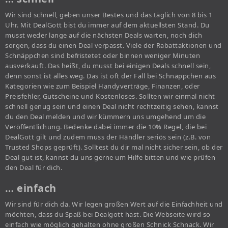
Wir sind schnell, geben unser Bestes und das täglich von 8 bis 1
Uhr. Mit DealGott bist du immer auf dem aktuellsten Stand. Du
musst weder lange auf die nächsten Deals warten, noch dich
sorgen, dass du einen Deal verpasst. Viele der Rabattaktionen und
Schnäppchen sind befristetet oder binnen weniger Minuten
ausverkauft. Das heißt, du musst bei einigen Deals schnell sein,
denn sonst ist alles weg. Das ist oft der Fall bei Schnäppchen aus
Kategorien wie zum Beispiel Handyverträge, Finanzen, oder
Preisfehler, Gutscheine und Kostenloses. Sollten wir einmal nicht
schnell genug sein und einen Deal nicht rechtzeitig sehen, kannst
du den Deal melden und wir kümmern uns umgehend um die
Veröffentlichung. Bedenke dabei immer die 10% Regel, die bei
DealGott gilt und zudem muss der Händler seriös sein (z.B. von
Trusted Shops geprüft). Solltest du dir mal nicht sicher sein, ob der
Deal gut ist, kannst du uns gerne um Hilfe bitten und wie prüfen
den Deal für dich.
… einfach
Wir sind für dich da. Wir legen großen Wert auf die Einfachheit und
möchten, dass du Spaß bei Dealgott hast. Die Webseite wird so
einfach wie möglich gehalten ohne großen Schnick Schnack. Wir