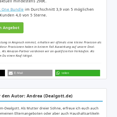
 aktuell mindestens 298€.
 One Bundle
im Durchschnitt 3,9 von 5 möglichen
unden 4,0 von 5 Sterne.
m Angebot
tung in Anspruch nimmst, erhalten wir oftmals eine kleine Provision als
diese Provisionen haben in keinem Fall Auswirkung auf unsere Deal-
Als Amazon-Partner verdienen wir an qualifizierten Verkäufen. Als
 Du einen Kauf tätigst.
E-Mail
teilen
 den Autor: Andrea (Dealgott.de)
am-Dealgott. Als Mutter dreier Söhne, erfreue ich euch auch
gemeinen Elternangeboten oder aber auch Haushaltsartikeln