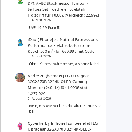
DYNAMIC Steakmesser Jumbo, 4-
teiliges Set, rostfreier Edelstahl,
Holzgriff für 10,00€ (Vergleich: 22,99€)
6. August 2026
UVP 19,99 Euro !!!
iDau [iPhone]
zu
Natural Expressions
Performance 7 Mähroboter (ohne
Kabel, 500 m²) für 669,99€ mit Code
5. August 2026
Ohne Kamera wäre besser, als ohne Kabel!
Andre
zu
[beendet] LG Ultragear
32GX870B 32″ 4K-OLED-Gaming-
Monitor (240 Hz) für 1.099€ statt
1.277,02€
5. August 2026
Nein, das war wirklich da. Aber ist nun vor
bei
Cyberherby [iPhone]
zu
[beendet] LG
Ultragear 32GX870B 32″ 4K-OLED-