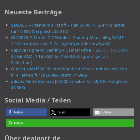
Neueste Beiträge
STABILO – Premium-Filzstift – Pen 68 ARTY, 25er Rollerset
für 16,93€ (Vergleich: 23,91€)
GLORIOUS Model D 2 Wireless Gaming-Maus, 66g, BAMF
2.0 Sensor, Mattweiß für 34,90€ (Vergleich: 48,40€)
Captiva Highend Gaming-PC (Intel Ultra 7 265KF, RTX 5070,
32 GB RAM, 1 TB SSD) für 1.639,00€ (günstiger als
Selbstbau)
Quechua MH500 38-Liter Wanderrucksack mit Netzrücken
in 4 Farben für je 59,98€ (statt: 74,98€)
adidas Men’s Barreda JR1205 Sneaker für 29,19€ (Vergleich:
48,98€)
Social Media / Teilen
teilen
teilen
E-Mail
teilen
Über dealgott.de