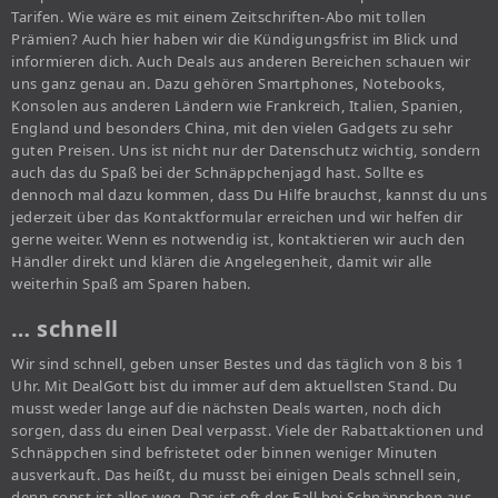
Tarifen. Wie wäre es mit einem Zeitschriften-Abo mit tollen
Prämien? Auch hier haben wir die Kündigungsfrist im Blick und
informieren dich. Auch Deals aus anderen Bereichen schauen wir
uns ganz genau an. Dazu gehören Smartphones, Notebooks,
Konsolen aus anderen Ländern wie Frankreich, Italien, Spanien,
England und besonders China, mit den vielen Gadgets zu sehr
guten Preisen. Uns ist nicht nur der Datenschutz wichtig, sondern
auch das du Spaß bei der Schnäppchenjagd hast. Sollte es
dennoch mal dazu kommen, dass Du Hilfe brauchst, kannst du uns
jederzeit über das Kontaktformular erreichen und wir helfen dir
gerne weiter. Wenn es notwendig ist, kontaktieren wir auch den
Händler direkt und klären die Angelegenheit, damit wir alle
weiterhin Spaß am Sparen haben.
… schnell
Wir sind schnell, geben unser Bestes und das täglich von 8 bis 1
Uhr. Mit DealGott bist du immer auf dem aktuellsten Stand. Du
musst weder lange auf die nächsten Deals warten, noch dich
sorgen, dass du einen Deal verpasst. Viele der Rabattaktionen und
Schnäppchen sind befristetet oder binnen weniger Minuten
ausverkauft. Das heißt, du musst bei einigen Deals schnell sein,
denn sonst ist alles weg. Das ist oft der Fall bei Schnäppchen aus