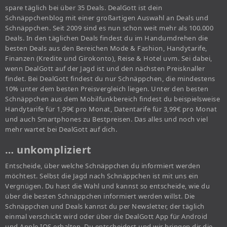
spare täglich bei über 35 Deals. DealGott ist dein
Schnäppchenblog mit einer großartigen Auswahl an Deals und
Schnäppchen. Seit 2009 sind es nun schon weit mehr als 100.000
Deals. In den täglichen Deals findest du im Handumdrehen die
besten Deals aus den Bereichen Mode & Fashion, Handytarife,
Finanzen (Kredite und Girokonto), Reise & Hotel uvm. Sei dabei,
wenn DealGott auf der Jagd ist und den nächsten Preisknaller
findet. Bei DealGott findest du nur Schnäppchen, die mindestens
10% unter dem besten Preisvergleich liegen. Unter den besten
Schnäppchen aus dem Mobilfunkbereich findest du beispielsweise
Handytarife für 1,99€ pro Monat, Datentarife für 3,99€ pro Monat
und auch Smartphones zu Bestpreisen. Das alles und noch viel
mehr wartet bei DealGott auf dich.
… unkompliziert
Entscheide, über welche Schnäppchen du informiert werden
möchtest. Selbst die Jagd nach Schnäppchen ist mit uns ein
Vergnügen. Du hast die Wahl und kannst so entscheide, wie du
über die besten Schnäppchen informiert werden willst. Die
Schnäppchen und Deals kannst du per Newsletter, der täglich
einmal verschickt wird oder über die DealGott App für Android
und Apple IOS erhalten. Du entscheidest und wir bringen dir die