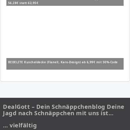
56,28€ statt 62,95€
BEDELITE Kuscheldecke (Flanell, Karo-Design) ab 6,99€ mit 50%-Code
DealGott – Dein Schnäppchenblog Deine
Jagd nach Schnäppchen mit uns ist…
… vielfältig