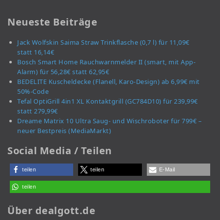
Neueste Beiträge
Jack Wolfskin Saima Straw Trinkflasche (0,7 l) für 11,09€
statt 16,14€
Bosch Smart Home Rauchwarnmelder II (smart, mit App-
Alarm) für 56,28€ statt 62,95€
BEDELITE Kuscheldecke (Flanell, Karo-Design) ab 6,99€ mit
50%-Code
Tefal OptiGrill 4in1 XL Kontaktgrill (GC784D10) für 239,99€
statt 279,99€
Dreame Matrix 10 Ultra Saug- und Wischroboter für 799€ –
neuer Bestpreis (MediaMarkt)
Social Media / Teilen
teilen
teilen
E-Mail
teilen
Über dealgott.de