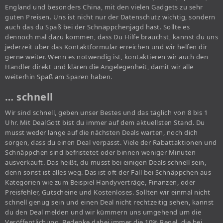
England und besonders China, mit den vielen Gadgets zu sehr
guten Preisen. Uns ist nicht nur der Datenschutz wichtig, sondern
auch das du Spaß bei der Schnäppchenjagd hast. Sollte es
dennoch mal dazu kommen, dass Du Hilfe brauchst, kannst du uns
jederzeit über das Kontaktformular erreichen und wir helfen dir
gerne weiter. Wenn es notwendig ist, kontaktieren wir auch den
Händler direkt und klären die Angelegenheit, damit wir alle
weiterhin Spaß am Sparen haben.
… schnell
Wir sind schnell, geben unser Bestes und das täglich von 8 bis 1
Uhr. Mit DealGott bist du immer auf dem aktuellsten Stand. Du
musst weder lange auf die nächsten Deals warten, noch dich
sorgen, dass du einen Deal verpasst. Viele der Rabattaktionen und
Schnäppchen sind befristetet oder binnen weniger Minuten
ausverkauft. Das heißt, du musst bei einigen Deals schnell sein,
denn sonst ist alles weg. Das ist oft der Fall bei Schnäppchen aus
Kategorien wie zum Beispiel Handyverträge, Finanzen, oder
Preisfehler, Gutscheine und Kostenloses. Sollten wir einmal nicht
schnell genug sein und einen Deal nicht rechtzeitig sehen, kannst
du den Deal melden und wir kümmern uns umgehend um die
Veröffentlichung. Bedenke dabei immer die 10% Regel, die bei