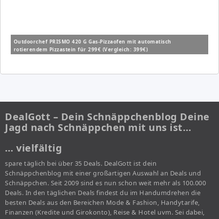
Outdoorchef PRISMO 420 G Gas-Pizzaofen mit automatisch
rotierendem Pizzastein für 299€ (Vergleich: 399€)
DealGott – Dein Schnäppchenblog Deine
Jagd nach Schnäppchen mit uns ist…
… vielfältig
spare täglich bei über 35 Deals. DealGott ist dein
Schnäppchenblog mit einer großartigen Auswahl an Deals und
Schnäppchen. Seit 2009 sind es nun schon weit mehr als 100.000
Deals. In den täglichen Deals findest du im Handumdrehen die
besten Deals aus den Bereichen Mode & Fashion, Handytarife,
Finanzen (Kredite und Girokonto), Reise & Hotel uvm. Sei dabei,