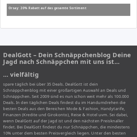
Orsay: 20% Rabatt auf das gesamte Sortiment
DealGott – Dein Schnäppchenblog Deine
Jagd nach Schnäppchen mit uns ist…
… vielfältig
spare täglich bei über 35 Deals. DealGott ist dein
Schnäppchenblog mit einer großartigen Auswahl an Deals und
Schnäppchen. Seit 2009 sind es nun schon weit mehr als 100.000
Deals. In den täglichen Deals findest du im Handumdrehen die
besten Deals aus den Bereichen Mode & Fashion, Handytarife,
Finanzen (Kredite und Girokonto), Reise & Hotel uvm. Sei dabei,
wenn DealGott auf der Jagd ist und den nächsten Preisknaller
findet. Bei DealGott findest du nur Schnäppchen, die mindestens
10% unter dem besten Preisvergleich liegen. Unter den besten