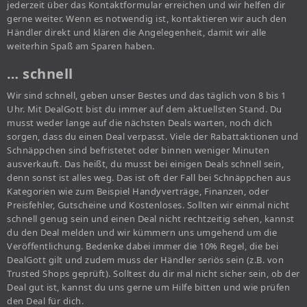
jederzeit über das Kontaktformular erreichen und wir helfen dir
gerne weiter. Wenn es notwendig ist, kontaktieren wir auch den
Händler direkt und klären die Angelegenheit, damit wir alle
weiterhin Spaß am Sparen haben.
… schnell
Wir sind schnell, geben unser Bestes und das täglich von 8 bis 1
Uhr. Mit DealGott bist du immer auf dem aktuellsten Stand. Du
musst weder lange auf die nächsten Deals warten, noch dich
sorgen, dass du einen Deal verpasst. Viele der Rabattaktionen und
Schnäppchen sind befristetet oder binnen weniger Minuten
ausverkauft. Das heißt, du musst bei einigen Deals schnell sein,
denn sonst ist alles weg. Das ist oft der Fall bei Schnäppchen aus
Kategorien wie zum Beispiel Handyverträge, Finanzen, oder
Preisfehler, Gutscheine und Kostenloses. Sollten wir einmal nicht
schnell genug sein und einen Deal nicht rechtzeitig sehen, kannst
du den Deal melden und wir kümmern uns umgehend um die
Veröffentlichung. Bedenke dabei immer die 10% Regel, die bei
DealGott gilt und zudem muss der Händler seriös sein (z.B. von
Trusted Shops geprüft). Solltest du dir mal nicht sicher sein, ob der
Deal gut ist, kannst du uns gerne um Hilfe bitten und wie prüfen
den Deal für dich.