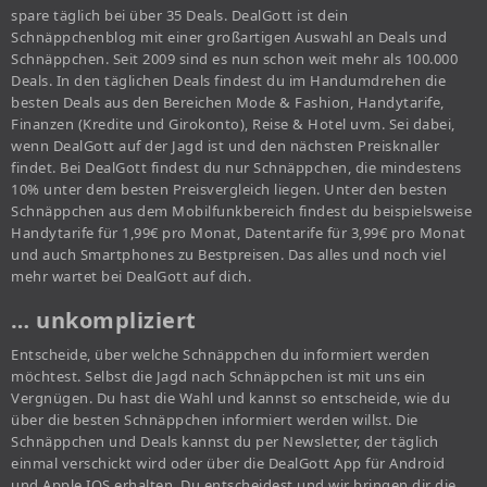
spare täglich bei über 35 Deals. DealGott ist dein
Schnäppchenblog mit einer großartigen Auswahl an Deals und
Schnäppchen. Seit 2009 sind es nun schon weit mehr als 100.000
Deals. In den täglichen Deals findest du im Handumdrehen die
besten Deals aus den Bereichen Mode & Fashion, Handytarife,
Finanzen (Kredite und Girokonto), Reise & Hotel uvm. Sei dabei,
wenn DealGott auf der Jagd ist und den nächsten Preisknaller
findet. Bei DealGott findest du nur Schnäppchen, die mindestens
10% unter dem besten Preisvergleich liegen. Unter den besten
Schnäppchen aus dem Mobilfunkbereich findest du beispielsweise
Handytarife für 1,99€ pro Monat, Datentarife für 3,99€ pro Monat
und auch Smartphones zu Bestpreisen. Das alles und noch viel
mehr wartet bei DealGott auf dich.
… unkompliziert
Entscheide, über welche Schnäppchen du informiert werden
möchtest. Selbst die Jagd nach Schnäppchen ist mit uns ein
Vergnügen. Du hast die Wahl und kannst so entscheide, wie du
über die besten Schnäppchen informiert werden willst. Die
Schnäppchen und Deals kannst du per Newsletter, der täglich
einmal verschickt wird oder über die DealGott App für Android
und Apple IOS erhalten. Du entscheidest und wir bringen dir die