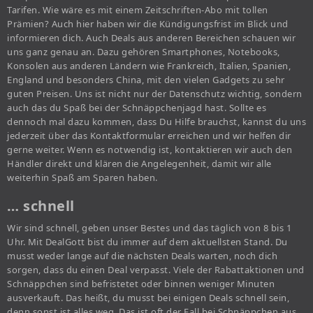
Tarifen. Wie wäre es mit einem Zeitschriften-Abo mit tollen
Prämien? Auch hier haben wir die Kündigungsfrist im Blick und
informieren dich. Auch Deals aus anderen Bereichen schauen wir
uns ganz genau an. Dazu gehören Smartphones, Notebooks,
Konsolen aus anderen Ländern wie Frankreich, Italien, Spanien,
England und besonders China, mit den vielen Gadgets zu sehr
guten Preisen. Uns ist nicht nur der Datenschutz wichtig, sondern
auch das du Spaß bei der Schnäppchenjagd hast. Sollte es
dennoch mal dazu kommen, dass Du Hilfe brauchst, kannst du uns
jederzeit über das Kontaktformular erreichen und wir helfen dir
gerne weiter. Wenn es notwendig ist, kontaktieren wir auch den
Händler direkt und klären die Angelegenheit, damit wir alle
weiterhin Spaß am Sparen haben.
… schnell
Wir sind schnell, geben unser Bestes und das täglich von 8 bis 1
Uhr. Mit DealGott bist du immer auf dem aktuellsten Stand. Du
musst weder lange auf die nächsten Deals warten, noch dich
sorgen, dass du einen Deal verpasst. Viele der Rabattaktionen und
Schnäppchen sind befristetet oder binnen weniger Minuten
ausverkauft. Das heißt, du musst bei einigen Deals schnell sein,
denn sonst ist alles weg. Das ist oft der Fall bei Schnäppchen aus