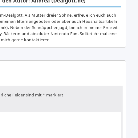
 den Autor: Andrea (Dealgott.de)
am-Dealgott. Als Mutter dreier Söhne, erfreue ich euch auch
gemeinen Elternangeboten oder aber auch Haushaltsartikeln
hnik). Neben der Schnäppchenjagd, bin ich in meiner Freizeit
y-Bäckerin und absoluter Nintendo Fan. Solltet ihr mal eine
 mich gerne kontaktieren.
rliche Felder sind mit
*
markiert