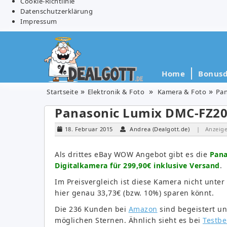
Cookie-Richtlinie
Datenschutzerklärung
Impressum
Home
Bonusd
Startseite
Elektronik & Foto
Kamera & Foto
Pan
Panasonic Lumix DMC-FZ200
18. Februar 2015
Andrea (Dealgott.de)
| Anzeig
Als drittes eBay WOW Angebot gibt es die
Pana
Digitalkamera für 299,90€ inklusive Versand
.
Im Preisvergleich ist diese Kamera nicht unte
hier genau 33,73€ (bzw. 10%) sparen könnt.
Die 236 Kunden bei
Amazon
sind begeistert un
möglichen Sternen. Ähnlich sieht es bei
Testbe