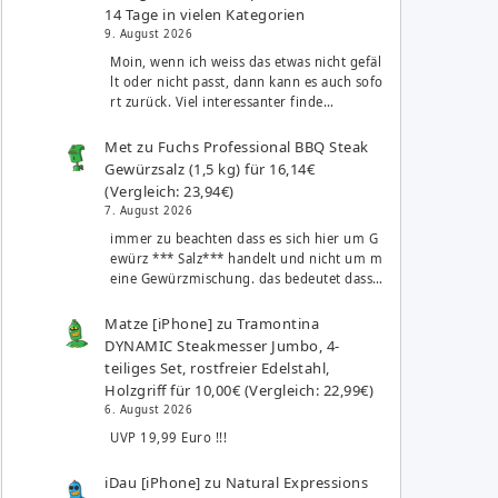
14 Tage in vielen Kategorien
9. August 2026
Moin, wenn ich weiss das etwas nicht gefäl
lt oder nicht passt, dann kann es auch sofo
rt zurück. Viel interessanter finde…
Met
zu
Fuchs Professional BBQ Steak
Gewürzsalz (1,5 kg) für 16,14€
(Vergleich: 23,94€)
7. August 2026
immer zu beachten dass es sich hier um G
ewürz *** Salz*** handelt und nicht um m
eine Gewürzmischung. das bedeutet dass…
Matze [iPhone]
zu
Tramontina
DYNAMIC Steakmesser Jumbo, 4-
teiliges Set, rostfreier Edelstahl,
Holzgriff für 10,00€ (Vergleich: 22,99€)
6. August 2026
UVP 19,99 Euro !!!
iDau [iPhone]
zu
Natural Expressions