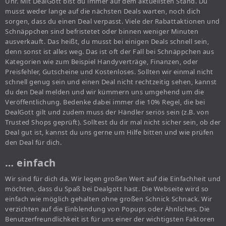
Uhr. Mit DealGott bist du immer auf dem aktuellsten Stand. Du
musst weder lange auf die nächsten Deals warten, noch dich
sorgen, dass du einen Deal verpasst. Viele der Rabattaktionen und
Schnäppchen sind befristetet oder binnen weniger Minuten
ausverkauft. Das heißt, du musst bei einigen Deals schnell sein,
denn sonst ist alles weg. Das ist oft der Fall bei Schnäppchen aus
Kategorien wie zum Beispiel Handyverträge, Finanzen, oder
Preisfehler, Gutscheine und Kostenloses. Sollten wir einmal nicht
schnell genug sein und einen Deal nicht rechtzeitig sehen, kannst
du den Deal melden und wir kümmern uns umgehend um die
Veröffentlichung. Bedenke dabei immer die 10% Regel, die bei
DealGott gilt und zudem muss der Händler seriös sein (z.B. von
Trusted Shops geprüft). Solltest du dir mal nicht sicher sein, ob der
Deal gut ist, kannst du uns gerne um Hilfe bitten und wie prüfen
den Deal für dich.
… einfach
Wir sind für dich da. Wir legen großen Wert auf die Einfachheit und
möchten, dass du Spaß bei Dealgott hast. Die Webseite wird so
einfach wie möglich gehalten ohne großen Schnick Schnack. Wir
verzichten auf die Einblendung von Popups oder Ähnliches. Die
Benutzerfreundlichkeit ist für uns einer der wichtigsten Faktoren