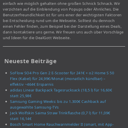
einfach wie möglich gehalten ohne großen Schnick Schnack. Wir
verzichten auf die Einblendung von Popups oder Ähnliches. Die
Benutzerfreundlichkeit ist für uns einer der wichtigsten Faktoren
bei Entscheidung rund um die Webseite. Solltest du dennoch
einen Fehler finden, zum Beispiel bei der Darstellung eines Deals,
dann kontaktiere uns gerne. Wir freuen uns auch über Vorschläge
und Ideen für die DealGott Webseite.
Neueste Beiträge
SoFlow SO4 Pro Gen 2 E-Scooter für 241€ + o2 Home S 50
Flex (Kabel) für 24,99€/Monat (monatlich kündbar) –
effektiv ~464€ Ersparnis
adidas Linear Backpack Tagesrucksack (18,5 l) für 16,60€
statt 25,98€
Samsung Gaming Weeks: bis zu 1.300€ Cashback auf
ausgewählte Samsung-TVs
Jack Wolfskin Saima Straw Trinkflasche (0,7 l) für 11,09€
statt 16,14€
Bosch Smart Home Rauchwarnmelder II (smart, mit App-