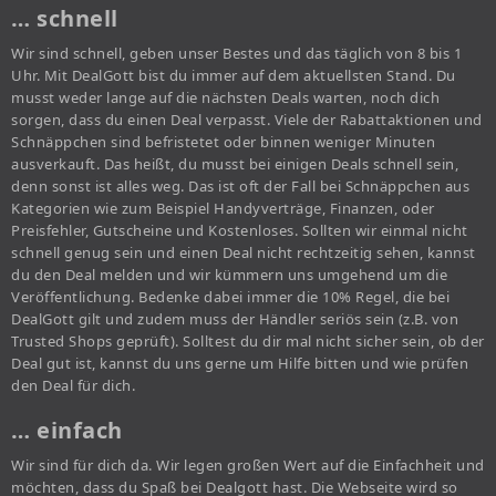
… schnell
Wir sind schnell, geben unser Bestes und das täglich von 8 bis 1
Uhr. Mit DealGott bist du immer auf dem aktuellsten Stand. Du
musst weder lange auf die nächsten Deals warten, noch dich
sorgen, dass du einen Deal verpasst. Viele der Rabattaktionen und
Schnäppchen sind befristetet oder binnen weniger Minuten
ausverkauft. Das heißt, du musst bei einigen Deals schnell sein,
denn sonst ist alles weg. Das ist oft der Fall bei Schnäppchen aus
Kategorien wie zum Beispiel Handyverträge, Finanzen, oder
Preisfehler, Gutscheine und Kostenloses. Sollten wir einmal nicht
schnell genug sein und einen Deal nicht rechtzeitig sehen, kannst
du den Deal melden und wir kümmern uns umgehend um die
Veröffentlichung. Bedenke dabei immer die 10% Regel, die bei
DealGott gilt und zudem muss der Händler seriös sein (z.B. von
Trusted Shops geprüft). Solltest du dir mal nicht sicher sein, ob der
Deal gut ist, kannst du uns gerne um Hilfe bitten und wie prüfen
den Deal für dich.
… einfach
Wir sind für dich da. Wir legen großen Wert auf die Einfachheit und
möchten, dass du Spaß bei Dealgott hast. Die Webseite wird so