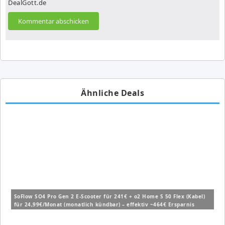
DealGott.de
Ähnliche Deals
SoFlow SO4 Pro Gen 2 E-Scooter für 241€ + o2 Home S 50 Flex (Kabel)
für 24,99€/Monat (monatlich kündbar) – effektiv ~464€ Ersparnis