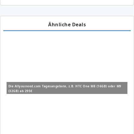
Ähnliche Deals
Die Allyouneed.com Tagesangebote, z.B. HTC One M8 (16GB) oder M9
(32GB) ab 295€