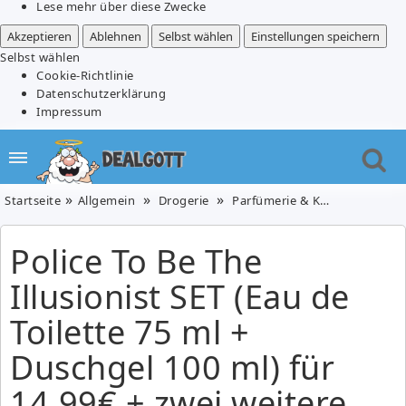
Lese mehr über diese Zwecke
Akzeptieren
Ablehnen
Selbst wählen
Einstellungen speichern
Selbst wählen
Cookie-Richtlinie
Datenschutzerklärung
Impressum
Startseite
Allgemein
Drogerie
Parfümerie & Kosmetik
Pol
Police To Be The
Illusionist SET (Eau de
Toilette 75 ml +
Duschgel 100 ml) für
14,99€ + zwei weitere