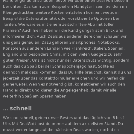
Händler genau anschauen, bevor wir über einen Deal von Diesem
berichten. Das kann zum Beispiel ein Handytarif sein, bei dem im
Kleingedruckten weitere Kosten entstehen können, wie zum
Beispiel die Datenautomatik oder voraktivierte Optionen bei
Tarifen. Wie wäre es mit einem Zeitschriften-Abo mit tollen
Prämien? Auch hier haben wir die Kündigungsfrist im Blick und
informieren dich. Auch Deals aus anderen Bereichen schauen wir
uns ganz genau an. Dazu gehören Smartphones, Notebooks,
Konsolen aus anderen Ländern wie Frankreich, Italien, Spanien,
England und besonders China, mit den vielen Gadgets zu sehr
guten Preisen. Uns ist nicht nur der Datenschutz wichtig, sondern
auch das du Spaß bei der Schnäppchenjagd hast. Sollte es
dennoch mal dazu kommen, dass Du Hilfe brauchst, kannst du uns
jederzeit über das Kontaktformular erreichen und wir helfen dir
gerne weiter. Wenn es notwendig ist, kontaktieren wir auch den
Händler direkt und klären die Angelegenheit, damit wir alle
weiterhin Spaß am Sparen haben.
… schnell
Wir sind schnell, geben unser Bestes und das täglich von 8 bis 1
Uhr. Mit DealGott bist du immer auf dem aktuellsten Stand. Du
musst weder lange auf die nächsten Deals warten, noch dich