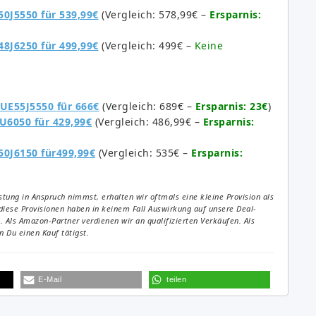
50J5550 für 539,99
€
(Vergleich: 578,99€ –
Ersparnis:
48J6250 für 499,99
€
(Vergleich: 499€ –
Keine
g UE55J5550
für 666
€
(Vergleich: 689€ –
Ersparnis: 23€
)
U6050 für 429,99
€
(Vergleich: 486,99€ –
Ersparnis:
50J6150 für499,99
€
(Vergleich: 535€ –
Ersparnis:
tung in Anspruch nimmst, erhalten wir oftmals eine kleine Provision als
diese Provisionen haben in keinem Fall Auswirkung auf unsere Deal-
Als Amazon-Partner verdienen wir an qualifizierten Verkäufen. Als
 Du einen Kauf tätigst.
E-Mail
teilen