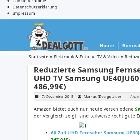
Cookie-Richtlinie
Datenschutzerklärung
Impressum
Home
Bonusd
Startseite
Elektronik & Foto
TV & Video
Reduzie
Reduzierte Samsung Fernseh
UHD TV Samsung UE40JU6050
486,99€)
17. Dezember 2015
Markus (Dealgott.de)
| Anzei
Amazon bietet euch nur heute verschiedene
Sa
der Vergleich zeigt, sind teilweise recht gute
60 Zoll UHD Fernseher Samsung UE60JU
247,01€
)