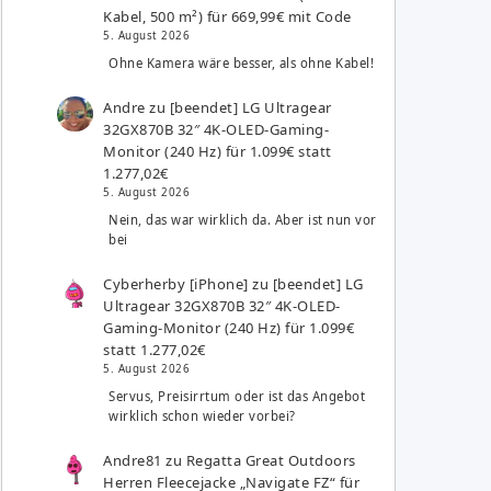
Kabel, 500 m²) für 669,99€ mit Code
5. August 2026
Ohne Kamera wäre besser, als ohne Kabel!
Andre
zu
[beendet] LG Ultragear
32GX870B 32″ 4K-OLED-Gaming-
Monitor (240 Hz) für 1.099€ statt
1.277,02€
5. August 2026
Nein, das war wirklich da. Aber ist nun vor
bei
Cyberherby [iPhone]
zu
[beendet] LG
Ultragear 32GX870B 32″ 4K-OLED-
Gaming-Monitor (240 Hz) für 1.099€
statt 1.277,02€
5. August 2026
Servus, Preisirrtum oder ist das Angebot
wirklich schon wieder vorbei?
Andre81
zu
Regatta Great Outdoors
Herren Fleecejacke „Navigate FZ“ für