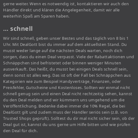
gerne weiter. Wenn es notwendig ist, kontaktieren wir auch den
Händler direkt und klären die Angelegenheit, damit wir alle
weiterhin Spaß am Sparen haben.
… schnell
Wir sind schnell, geben unser Bestes und das täglich von 8 bis 1
Uhr. Mit DealGott bist du immer auf dem aktuellsten Stand. Du
musst weder lange auf die nächsten Deals warten, noch dich
sorgen, dass du einen Deal verpasst. Viele der Rabattaktionen und
Schnäppchen sind befristetet oder binnen weniger Minuten
ausverkauft. Das heißt, du musst bei einigen Deals schnell sein,
denn sonst ist alles weg. Das ist oft der Fall bei Schnäppchen aus
Kategorien wie zum Beispiel Handyverträge, Finanzen, oder
Preisfehler, Gutscheine und Kostenloses. Sollten wir einmal nicht
schnell genug sein und einen Deal nicht rechtzeitig sehen, kannst
du den Deal melden und wir kümmern uns umgehend um die
Veröffentlichung. Bedenke dabei immer die 10% Regel, die bei
DealGott gilt und zudem muss der Händler seriös sein (z.B. von
Trusted Shops geprüft). Solltest du dir mal nicht sicher sein, ob der
Deal gut ist, kannst du uns gerne um Hilfe bitten und wie prüfen
den Deal für dich.