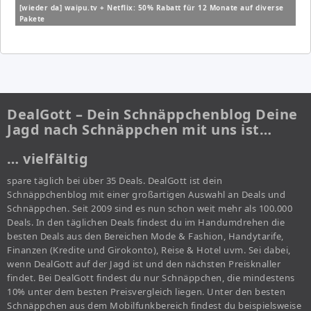
[wieder da] waipu.tv + Netflix: 50% Rabatt für 12 Monate auf diverse
Pakete
DealGott – Dein Schnäppchenblog Deine
Jagd nach Schnäppchen mit uns ist…
… vielfältig
spare täglich bei über 35 Deals. DealGott ist dein
Schnäppchenblog mit einer großartigen Auswahl an Deals und
Schnäppchen. Seit 2009 sind es nun schon weit mehr als 100.000
Deals. In den täglichen Deals findest du im Handumdrehen die
besten Deals aus den Bereichen Mode & Fashion, Handytarife,
Finanzen (Kredite und Girokonto), Reise & Hotel uvm. Sei dabei,
wenn DealGott auf der Jagd ist und den nächsten Preisknaller
findet. Bei DealGott findest du nur Schnäppchen, die mindestens
10% unter dem besten Preisvergleich liegen. Unter den besten
Schnäppchen aus dem Mobilfunkbereich findest du beispielsweise