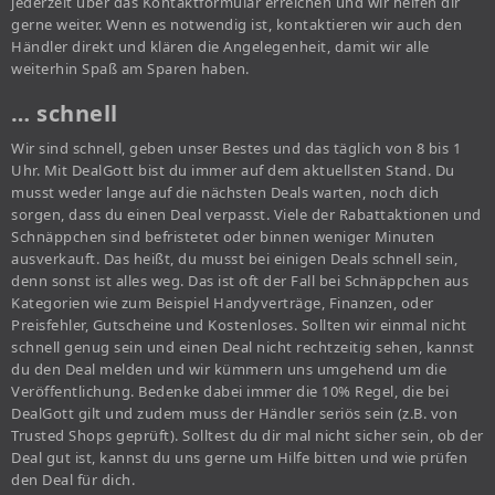
jederzeit über das Kontaktformular erreichen und wir helfen dir
gerne weiter. Wenn es notwendig ist, kontaktieren wir auch den
Händler direkt und klären die Angelegenheit, damit wir alle
weiterhin Spaß am Sparen haben.
… schnell
Wir sind schnell, geben unser Bestes und das täglich von 8 bis 1
Uhr. Mit DealGott bist du immer auf dem aktuellsten Stand. Du
musst weder lange auf die nächsten Deals warten, noch dich
sorgen, dass du einen Deal verpasst. Viele der Rabattaktionen und
Schnäppchen sind befristetet oder binnen weniger Minuten
ausverkauft. Das heißt, du musst bei einigen Deals schnell sein,
denn sonst ist alles weg. Das ist oft der Fall bei Schnäppchen aus
Kategorien wie zum Beispiel Handyverträge, Finanzen, oder
Preisfehler, Gutscheine und Kostenloses. Sollten wir einmal nicht
schnell genug sein und einen Deal nicht rechtzeitig sehen, kannst
du den Deal melden und wir kümmern uns umgehend um die
Veröffentlichung. Bedenke dabei immer die 10% Regel, die bei
DealGott gilt und zudem muss der Händler seriös sein (z.B. von
Trusted Shops geprüft). Solltest du dir mal nicht sicher sein, ob der
Deal gut ist, kannst du uns gerne um Hilfe bitten und wie prüfen
den Deal für dich.