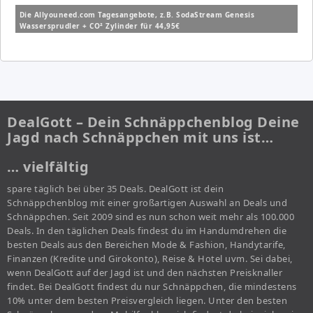
Die Allyouneed.com Tagesangebote, z.B. SodaStream Genesis
Wassersprudler + CO² Zylinder für 44,95€
DealGott – Dein Schnäppchenblog Deine
Jagd nach Schnäppchen mit uns ist…
… vielfältig
spare täglich bei über 35 Deals. DealGott ist dein
Schnäppchenblog mit einer großartigen Auswahl an Deals und
Schnäppchen. Seit 2009 sind es nun schon weit mehr als 100.000
Deals. In den täglichen Deals findest du im Handumdrehen die
besten Deals aus den Bereichen Mode & Fashion, Handytarife,
Finanzen (Kredite und Girokonto), Reise & Hotel uvm. Sei dabei,
wenn DealGott auf der Jagd ist und den nächsten Preisknaller
findet. Bei DealGott findest du nur Schnäppchen, die mindestens
10% unter dem besten Preisvergleich liegen. Unter den besten