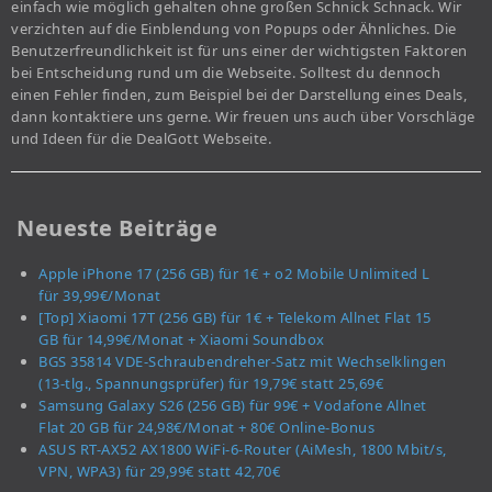
einfach wie möglich gehalten ohne großen Schnick Schnack. Wir
verzichten auf die Einblendung von Popups oder Ähnliches. Die
Benutzerfreundlichkeit ist für uns einer der wichtigsten Faktoren
bei Entscheidung rund um die Webseite. Solltest du dennoch
einen Fehler finden, zum Beispiel bei der Darstellung eines Deals,
dann kontaktiere uns gerne. Wir freuen uns auch über Vorschläge
und Ideen für die DealGott Webseite.
Neueste Beiträge
Apple iPhone 17 (256 GB) für 1€ + o2 Mobile Unlimited L
für 39,99€/Monat
[Top] Xiaomi 17T (256 GB) für 1€ + Telekom Allnet Flat 15
GB für 14,99€/Monat + Xiaomi Soundbox
BGS 35814 VDE-Schraubendreher-Satz mit Wechselklingen
(13-tlg., Spannungsprüfer) für 19,79€ statt 25,69€
Samsung Galaxy S26 (256 GB) für 99€ + Vodafone Allnet
Flat 20 GB für 24,98€/Monat + 80€ Online-Bonus
ASUS RT-AX52 AX1800 WiFi-6-Router (AiMesh, 1800 Mbit/s,
VPN, WPA3) für 29,99€ statt 42,70€