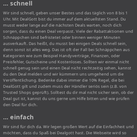
… schnell
Wir sind schnell, geben unser Bestes und das täglich von 8 bis 1
Uhr. Mit DealGott bist du immer auf dem aktuellsten Stand. Du
musst weder lange auf die nächsten Deals warten, noch dich
sorgen, dass du einen Deal verpasst. Viele der Rabattaktionen und
Schnäppchen sind befristetet oder binnen weniger Minuten
ausverkauft. Das heißt, du musst bei einigen Deals schnell sein,
denn sonst ist alles weg. Das ist oft der Fall bei Schnäppchen aus
Kategorien wie zum Beispiel Handyverträge, Finanzen, oder
Preisfehler, Gutscheine und Kostenloses. Sollten wir einmal nicht
schnell genug sein und einen Deal nicht rechtzeitig sehen, kannst
du den Deal melden und wir kümmern uns umgehend um die
Veröffentlichung. Bedenke dabei immer die 10% Regel, die bei
DealGott gilt und zudem muss der Händler seriös sein (z.B. von
Trusted Shops geprüft). Solltest du dir mal nicht sicher sein, ob der
Deal gut ist, kannst du uns gerne um Hilfe bitten und wie prüfen
den Deal für dich.
… einfach
Wir sind für dich da. Wir legen großen Wert auf die Einfachheit und
möchten, dass du Spaß bei Dealgott hast. Die Webseite wird so