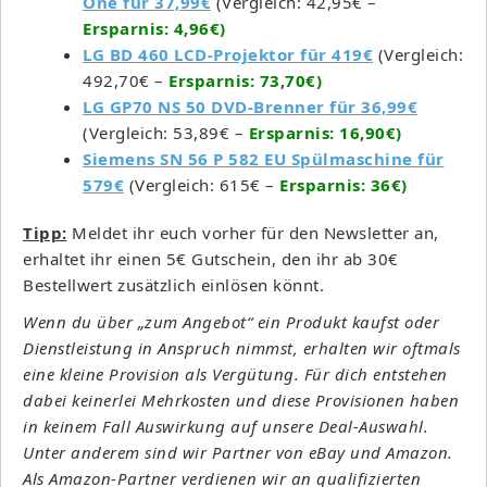
One für 37,99€
(Vergleich: 42,95€ –
Ersparnis: 4,96€)
LG BD 460 LCD-Projektor für 419€
(Vergleich:
492,70€ –
Ersparnis: 73,70€)
LG GP70 NS 50 DVD-Brenner für 36,99€
(Vergleich: 53,89€ –
Ersparnis: 16,90€)
Siemens SN 56 P 582 EU Spülmaschine für
579€
(Vergleich: 615€ –
Ersparnis: 36€)
Tipp:
Meldet ihr euch vorher für den Newsletter an,
erhaltet ihr einen 5€ Gutschein, den ihr ab 30€
Bestellwert zusätzlich einlösen könnt.
Wenn du über „zum Angebot“ ein Produkt kaufst oder
Dienstleistung in Anspruch nimmst, erhalten wir oftmals
eine kleine Provision als Vergütung. Für dich entstehen
dabei keinerlei Mehrkosten und diese Provisionen haben
in keinem Fall Auswirkung auf unsere Deal-Auswahl.
Unter anderem sind wir Partner von eBay und Amazon.
Als Amazon-Partner verdienen wir an qualifizierten