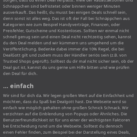
sorgen, dass du einen Deal verpasst. Viele der Rabattaktionen und
Schnäppchen sind befristetet oder binnen weniger Minuten
ausverkauft. Das heißt, du musst bei einigen Deals schnell sein,
denn sonst ist alles weg. Das ist oft der Fall bei Schnäppchen aus
Kategorien wie zum Beispiel Handyverträge, Finanzen, oder
Preisfehler, Gutscheine und Kostenloses. Sollten wir einmal nicht
schnell genug sein und einen Deal nicht rechtzeitig sehen, kannst
du den Deal melden und wir kümmern uns umgehend um die
Veröffentlichung. Bedenke dabei immer die 10% Regel, die bei
DealGott gilt und zudem muss der Händler seriös sein (z.B. von
Trusted Shops geprüft). Solltest du dir mal nicht sicher sein, ob der
Deal gut ist, kannst du uns gerne um Hilfe bitten und wie prüfen
den Deal für dich.
… einfach
Wir sind für dich da. Wir legen großen Wert auf die Einfachheit und
möchten, dass du Spaß bei Dealgott hast. Die Webseite wird so
einfach wie möglich gehalten ohne großen Schnick Schnack. Wir
verzichten auf die Einblendung von Popups oder Ähnliches. Die
Benutzerfreundlichkeit ist für uns einer der wichtigsten Faktoren
bei Entscheidung rund um die Webseite. Solltest du dennoch
einen Fehler finden, zum Beispiel bei der Darstellung eines Deals,