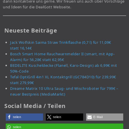
dann kontaktiere uns gerne. Wir freuen uns auch über Vorschläge
und Ideen für die DealGott Webseite.
Neueste Beiträge
Jack Wolfskin Saima Straw Trinkflasche (0,7 l) für 11,09€
statt 16,14€
Bosch Smart Home Rauchwarnmelder II (smart, mit App-
Alarm) für 56,28€ statt 62,95€
BEDELITE Kuscheldecke (Flanell, Karo-Design) ab 6,99€ mit
50%-Code
Tefal OptiGrill 4in1 XL Kontaktgrill (GC784D10) für 239,99€
statt 279,99€
Dreame Matrix 10 Ultra Saug- und Wischroboter für 799€ –
neuer Bestpreis (MediaMarkt)
Social Media / Teilen
teilen
teilen
E-Mail
teilen