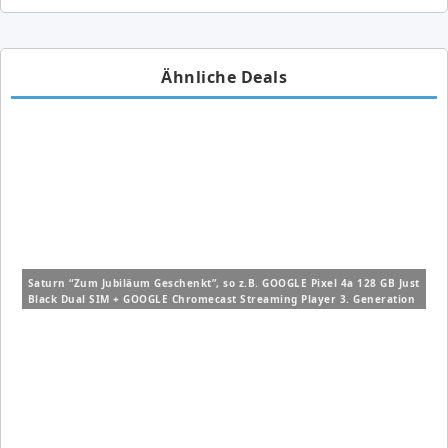
Ähnliche Deals
Saturn “Zum Jubiläum Geschenkt”, so z.B. GOOGLE Pixel 4a 128 GB Just
Black Dual SIM + GOOGLE Chromecast Streaming Player 3. Generation
ab 305€ (VG: 361,89€)