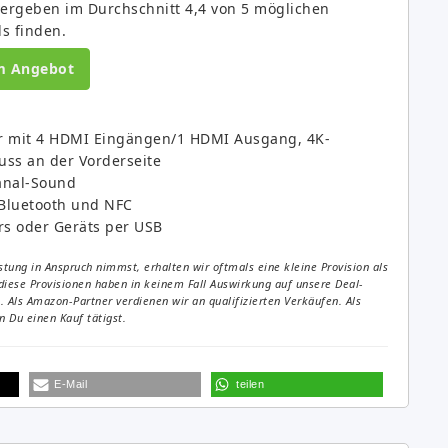
ergeben im Durchschnitt 4,4 von 5 möglichen
ds finden.
m Angebot
r mit 4 HDMI Eingängen/1 HDMI Ausgang, 4K-
ss an der Vorderseite
anal-Sound
Bluetooth und NFC
rs oder Geräts per USB
tung in Anspruch nimmst, erhalten wir oftmals eine kleine Provision als
diese Provisionen haben in keinem Fall Auswirkung auf unsere Deal-
Als Amazon-Partner verdienen wir an qualifizierten Verkäufen. Als
 Du einen Kauf tätigst.
E-Mail
teilen