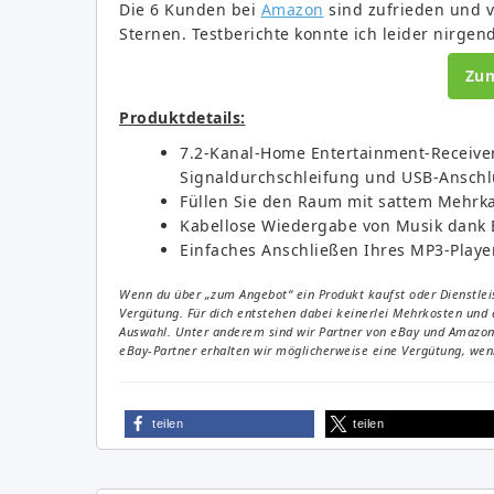
Die 6 Kunden bei
Amazon
sind zufrieden und v
Sternen. Testberichte konnte ich leider nirgen
Zu
Produktdetails:
7.2-Kanal-Home Entertainment-Receive
Signaldurchschleifung und USB-Anschlu
Füllen Sie den Raum mit sattem Mehrk
Kabellose Wiedergabe von Musik dank 
Einfaches Anschließen Ihres MP3-Playe
Wenn du über „zum Angebot“ ein Produkt kaufst oder Dienstleis
Vergütung. Für dich entstehen dabei keinerlei Mehrkosten und 
Auswahl. Unter anderem sind wir Partner von eBay und Amazon. 
eBay-Partner erhalten wir möglicherweise eine Vergütung, wenn
teilen
teilen