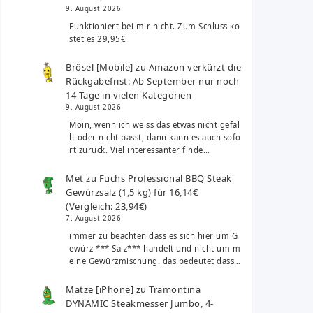
9. August 2026
Funktioniert bei mir nicht. Zum Schluss ko
stet es 29,95€
Brösel [Mobile]
zu
Amazon verkürzt die
Rückgabefrist: Ab September nur noch
14 Tage in vielen Kategorien
9. August 2026
Moin, wenn ich weiss das etwas nicht gefäl
lt oder nicht passt, dann kann es auch sofo
rt zurück. Viel interessanter finde…
Met
zu
Fuchs Professional BBQ Steak
Gewürzsalz (1,5 kg) für 16,14€
(Vergleich: 23,94€)
7. August 2026
immer zu beachten dass es sich hier um G
ewürz *** Salz*** handelt und nicht um m
eine Gewürzmischung. das bedeutet dass…
Matze [iPhone]
zu
Tramontina
DYNAMIC Steakmesser Jumbo, 4-