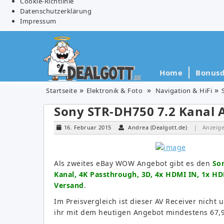
Cookie-Richtlinie
Datenschutzerklärung
Impressum
Home
Bonusd
Startseite
Elektronik & Foto
Navigation & HiFi
Sony STR-DH750 7.2 Kanal A
16. Februar 2015
Andrea (Dealgott.de)
| Anzeig
Als zweites eBay WOW Angebot gibt es den
Son
Kanal, 4K Passthrough, 3D, 4x HDMI IN, 1x HD
Versand
.
Im Preisvergleich ist dieser AV Receiver nicht
ihr mit dem heutigen Angebot mindestens 67,9