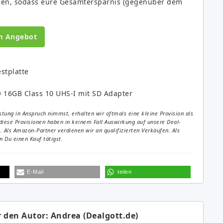
mmen, sodass eure Gesamtersparnis (gegenüber dem
m Angebot
stplatte
16GB Class 10 UHS-I mit SD Adapter
tung in Anspruch nimmst, erhalten wir oftmals eine kleine Provision als
diese Provisionen haben in keinem Fall Auswirkung auf unsere Deal-
Als Amazon-Partner verdienen wir an qualifizierten Verkäufen. Als
 Du einen Kauf tätigst.
E-Mail
teilen
 den Autor: Andrea (Dealgott.de)