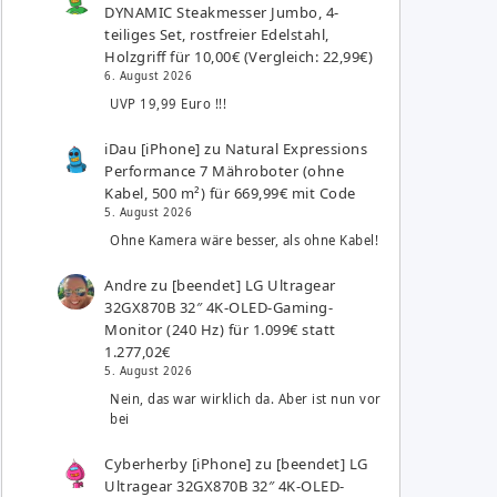
DYNAMIC Steakmesser Jumbo, 4-
teiliges Set, rostfreier Edelstahl,
Holzgriff für 10,00€ (Vergleich: 22,99€)
6. August 2026
UVP 19,99 Euro !!!
iDau [iPhone]
zu
Natural Expressions
Performance 7 Mähroboter (ohne
Kabel, 500 m²) für 669,99€ mit Code
5. August 2026
Ohne Kamera wäre besser, als ohne Kabel!
Andre
zu
[beendet] LG Ultragear
32GX870B 32″ 4K-OLED-Gaming-
Monitor (240 Hz) für 1.099€ statt
1.277,02€
5. August 2026
Nein, das war wirklich da. Aber ist nun vor
bei
Cyberherby [iPhone]
zu
[beendet] LG
Ultragear 32GX870B 32″ 4K-OLED-