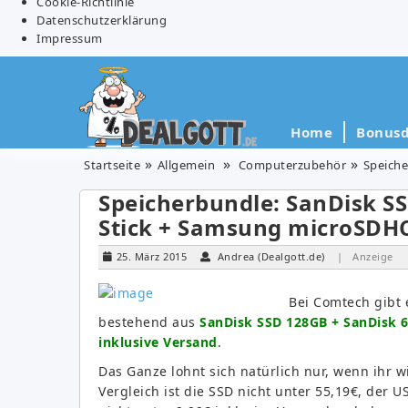
Cookie-Richtlinie
Datenschutzerklärung
Impressum
Home
Bonusd
Startseite
Allgemein
Computerzubehör
Speiche
Speicherbundle: SanDisk S
Stick + Samsung microSDHC
25. März 2015
Andrea (Dealgott.de)
| Anzeige
Bei Comtech gibt
bestehend aus
SanDisk SSD 128GB + SanDisk 
inklusive Versand
.
Das Ganze lohnt sich natürlich nur, wenn ihr w
Vergleich ist die SSD nicht unter 55,19€, der U