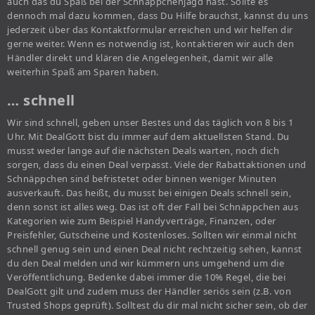
auch das du Spaß bei der Schnäppchenjagd hast. Sollte es
dennoch mal dazu kommen, dass Du Hilfe brauchst, kannst du uns
jederzeit über das Kontaktformular erreichen und wir helfen dir
gerne weiter. Wenn es notwendig ist, kontaktieren wir auch den
Händler direkt und klären die Angelegenheit, damit wir alle
weiterhin Spaß am Sparen haben.
… schnell
Wir sind schnell, geben unser Bestes und das täglich von 8 bis 1
Uhr. Mit DealGott bist du immer auf dem aktuellsten Stand. Du
musst weder lange auf die nächsten Deals warten, noch dich
sorgen, dass du einen Deal verpasst. Viele der Rabattaktionen und
Schnäppchen sind befristetet oder binnen weniger Minuten
ausverkauft. Das heißt, du musst bei einigen Deals schnell sein,
denn sonst ist alles weg. Das ist oft der Fall bei Schnäppchen aus
Kategorien wie zum Beispiel Handyverträge, Finanzen, oder
Preisfehler, Gutscheine und Kostenloses. Sollten wir einmal nicht
schnell genug sein und einen Deal nicht rechtzeitig sehen, kannst
du den Deal melden und wir kümmern uns umgehend um die
Veröffentlichung. Bedenke dabei immer die 10% Regel, die bei
DealGott gilt und zudem muss der Händler seriös sein (z.B. von
Trusted Shops geprüft). Solltest du dir mal nicht sicher sein, ob der