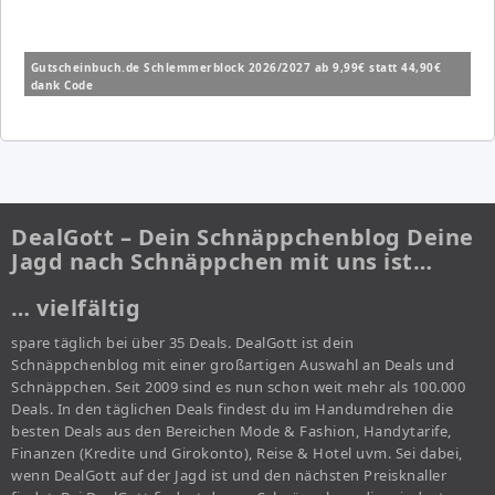
Gutscheinbuch.de Schlemmerblock 2026/2027 ab 9,99€ statt 44,90€
dank Code
DealGott – Dein Schnäppchenblog Deine
Jagd nach Schnäppchen mit uns ist…
… vielfältig
spare täglich bei über 35 Deals. DealGott ist dein
Schnäppchenblog mit einer großartigen Auswahl an Deals und
Schnäppchen. Seit 2009 sind es nun schon weit mehr als 100.000
Deals. In den täglichen Deals findest du im Handumdrehen die
besten Deals aus den Bereichen Mode & Fashion, Handytarife,
Finanzen (Kredite und Girokonto), Reise & Hotel uvm. Sei dabei,
wenn DealGott auf der Jagd ist und den nächsten Preisknaller