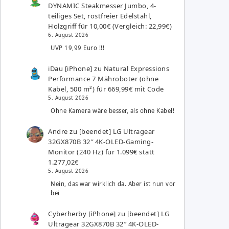
DYNAMIC Steakmesser Jumbo, 4-
teiliges Set, rostfreier Edelstahl,
Holzgriff für 10,00€ (Vergleich: 22,99€)
6. August 2026
UVP 19,99 Euro !!!
iDau [iPhone]
zu
Natural Expressions
Performance 7 Mähroboter (ohne
Kabel, 500 m²) für 669,99€ mit Code
5. August 2026
Ohne Kamera wäre besser, als ohne Kabel!
Andre
zu
[beendet] LG Ultragear
32GX870B 32″ 4K-OLED-Gaming-
Monitor (240 Hz) für 1.099€ statt
1.277,02€
5. August 2026
Nein, das war wirklich da. Aber ist nun vor
bei
Cyberherby [iPhone]
zu
[beendet] LG
Ultragear 32GX870B 32″ 4K-OLED-