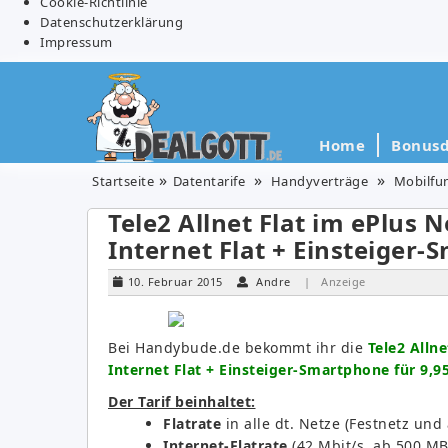
Cookie-Richtlinie
Datenschutzerklärung
Impressum
Home
Bonusd
Startseite
Datentarife
Handyverträge
Mobilfu
Tele2 Allnet Flat im ePlus N
Internet Flat + Einsteiger
10. Februar 2015
Andre
| Anzeige
Bei Handybude.de bekommt ihr die
Tele2 Allne
Internet Flat + Einsteiger-Smartphone für 9,
Der Tarif beinhaltet:
Flatrate
in alle dt. Netze (Festnetz und
Internet-Flatrate
(42 Mbit/s, ab 500 M