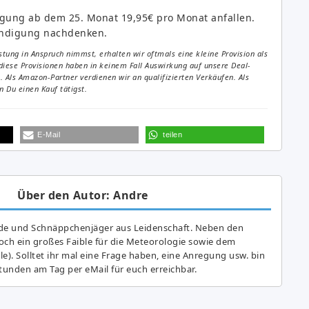
digung ab dem 25. Monat 19,95€ pro Monat anfallen.
ündigung nachdenken.
tung in Anspruch nimmst, erhalten wir oftmals eine kleine Provision als
diese Provisionen haben in keinem Fall Auswirkung auf unsere Deal-
Als Amazon-Partner verdienen wir an qualifizierten Verkäufen. Als
 Du einen Kauf tätigst.
E-Mail
teilen
Über den Autor: Andre
de und Schnäppchenjäger aus Leidenschaft. Neben den
ch ein großes Fai­ble für die Meteorologie sowie dem
e). Solltet ihr mal eine Frage haben, eine Anregung usw. bin
tunden am Tag per eMail für euch erreichbar.