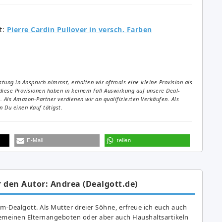
t:
Pierre Cardin Pullover in versch. Farben
tung in Anspruch nimmst, erhalten wir oftmals eine kleine Provision als
diese Provisionen haben in keinem Fall Auswirkung auf unsere Deal-
Als Amazon-Partner verdienen wir an qualifizierten Verkäufen. Als
 Du einen Kauf tätigst.
E-Mail
teilen
 den Autor: Andrea (Dealgott.de)
am-Dealgott. Als Mutter dreier Söhne, erfreue ich euch auch
gemeinen Elternangeboten oder aber auch Haushaltsartikeln