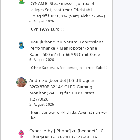
DYNAMIC Steakmesser Jumbo, 4-
teiliges Set, rostfreier Edelstahl,
Holzgriff für 10,00€ (Vergleich: 22,99€)
6. August 2026
UVP 19,99 Euro !!!
iDau [iPhone]
zu
Natural Expressions
Performance 7 Mähroboter (ohne
Kabel, 500 m²) für 669,99€ mit Code
5. August 2026
Ohne Kamera wäre besser, als ohne Kabel!
Andre
zu
[beendet] LG Ultragear
32GX870B 32″ 4K-OLED-Gaming-
Monitor (240 Hz) für 1.099€ statt
1.277,02€
5. August 2026
Nein, das war wirklich da. Aber ist nun vor
bei
Cyberherby [iPhone]
zu
[beendet] LG
Ultragear 32GX870B 32″ 4K-OLED-