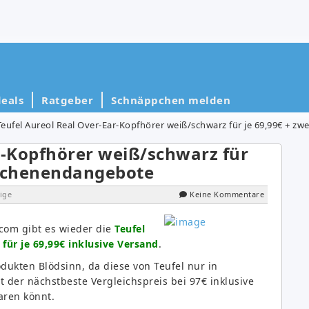
eals
Ratgeber
Schnäppchen melden
Teufel Aureol Real Over-Ear-Kopfhörer weiß/schwarz für je 69,99€ + 
r-Kopfhörer weiß/schwarz für
Wochenendangebote
ige
Keine Kommentare
com gibt es wieder die
Teufel
für je 69,99€ inklusive Versand
.
dukten Blödsinn, da diese von Teufel nur in
 der nächstbeste Vergleichspreis bei 97€ inklusive
aren könnt.