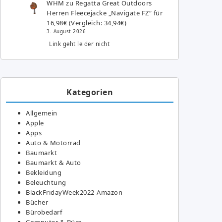
WHM
zu
Regatta Great Outdoors
Herren Fleecejacke „Navigate FZ“ für
16,98€ (Vergleich: 34,94€)
3. August 2026
Link geht leider nicht
Kategorien
Allgemein
Apple
Apps
Auto & Motorrad
Baumarkt
Baumarkt & Auto
Bekleidung
Beleuchtung
BlackFridayWeek2022-Amazon
Bücher
Bürobedarf
Computer & Büro