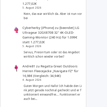
1.277,02€
5. August 2026
Nein, das war wirklich da. Aber ist nun vor
bei
Cyberherby [iPhone]
zu
[beendet] LG
Ultragear 32GX870B 32″ 4K-OLED-
Gaming-Monitor (240 Hz) für 1.099€
statt 1.277,02€
5. August 2026
Servus, Preisirrtum oder ist das Angebot
wirklich schon wieder vorbei?
Andre81
zu
Regatta Great Outdoors
Herren Fleecejacke „Navigate FZ“ für
16,98€ (Vergleich: 34,94€)
4. August 2026
Guten Morgen und Hallo! Ich habde den Li
nk jetzt gerade nochmal gecheckt und er f
unktioniert einwandfrei... Funktioniert er
auch bei…