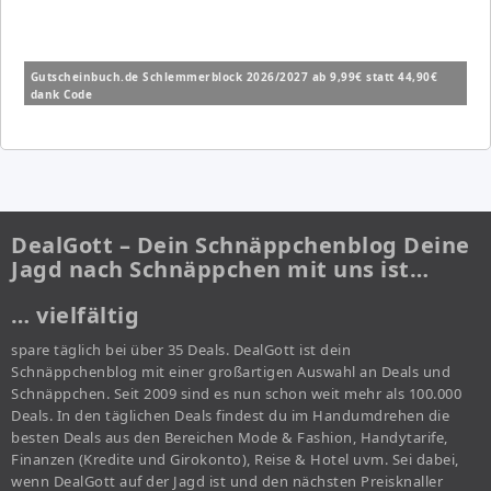
Gutscheinbuch.de Schlemmerblock 2026/2027 ab 9,99€ statt 44,90€
dank Code
DealGott – Dein Schnäppchenblog Deine
Jagd nach Schnäppchen mit uns ist…
… vielfältig
spare täglich bei über 35 Deals. DealGott ist dein
Schnäppchenblog mit einer großartigen Auswahl an Deals und
Schnäppchen. Seit 2009 sind es nun schon weit mehr als 100.000
Deals. In den täglichen Deals findest du im Handumdrehen die
besten Deals aus den Bereichen Mode & Fashion, Handytarife,
Finanzen (Kredite und Girokonto), Reise & Hotel uvm. Sei dabei,
wenn DealGott auf der Jagd ist und den nächsten Preisknaller