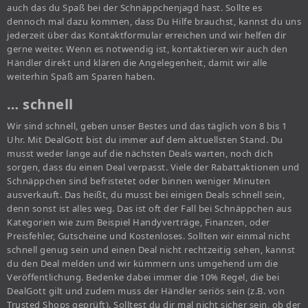
auch das du Spaß bei der Schnäppchenjagd hast. Sollte es
dennoch mal dazu kommen, dass Du Hilfe brauchst, kannst du uns
jederzeit über das Kontaktformular erreichen und wir helfen dir
gerne weiter. Wenn es notwendig ist, kontaktieren wir auch den
Händler direkt und klären die Angelegenheit, damit wir alle
weiterhin Spaß am Sparen haben.
… schnell
Wir sind schnell, geben unser Bestes und das täglich von 8 bis 1
Uhr. Mit DealGott bist du immer auf dem aktuellsten Stand. Du
musst weder lange auf die nächsten Deals warten, noch dich
sorgen, dass du einen Deal verpasst. Viele der Rabattaktionen und
Schnäppchen sind befristetet oder binnen weniger Minuten
ausverkauft. Das heißt, du musst bei einigen Deals schnell sein,
denn sonst ist alles weg. Das ist oft der Fall bei Schnäppchen aus
Kategorien wie zum Beispiel Handyverträge, Finanzen, oder
Preisfehler, Gutscheine und Kostenloses. Sollten wir einmal nicht
schnell genug sein und einen Deal nicht rechtzeitig sehen, kannst
du den Deal melden und wir kümmern uns umgehend um die
Veröffentlichung. Bedenke dabei immer die 10% Regel, die bei
DealGott gilt und zudem muss der Händler seriös sein (z.B. von
Trusted Shops geprüft). Solltest du dir mal nicht sicher sein, ob der