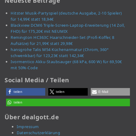
Neueste Beiträge
Hitster Musik-Partyspiel (deutsche Ausgabe, 2-10 Spieler)
für 14,99€ statt 18,94€
Blackview DCM6 Triple-Screen-Laptop-Erweiterung (14 Zoll,
FHD) für 175,20€ mit NEUMIX
Remington HC363C Haarschneider-Set (Profi-Koffer, 8
Aufsätze) für 21,99€ statt 29,98€
hansgrohe Talis M54 Küchenarmatur (Chrom, 360°
schwenkbar) für 123,23€ statt 142,34€
Ivormentico Akku-Staubsauger (68 kPa, 600 W) für 69,50€
mit 50%-Code
Social Media / Teilen
teilen
teilen
E-Mail
teilen
Über dealgott.de
Impressum
Datenschutzerklärung