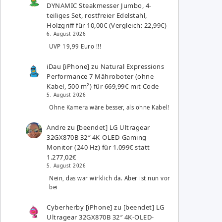
DYNAMIC Steakmesser Jumbo, 4-
teiliges Set, rostfreier Edelstahl,
Holzgriff für 10,00€ (Vergleich: 22,99€)
6. August 2026
UVP 19,99 Euro !!!
iDau [iPhone]
zu
Natural Expressions
Performance 7 Mähroboter (ohne
Kabel, 500 m²) für 669,99€ mit Code
5. August 2026
Ohne Kamera wäre besser, als ohne Kabel!
Andre
zu
[beendet] LG Ultragear
32GX870B 32″ 4K-OLED-Gaming-
Monitor (240 Hz) für 1.099€ statt
1.277,02€
5. August 2026
Nein, das war wirklich da. Aber ist nun vor
bei
Cyberherby [iPhone]
zu
[beendet] LG
Ultragear 32GX870B 32″ 4K-OLED-