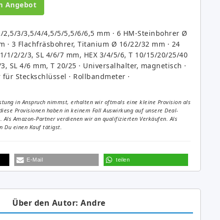
m Angebot
/2,5/3/3,5/4/4,5/5/5,5/6/6,5 mm · 6 HM-Steinbohrer Ø
m · 3 Flachfräsbohrer, Titanium Ø 16/22/32 mm · 24
1/1/2/2/3, SL 4/6/7 mm, HEX 3/4/5/6, T 10/15/20/25/40
/3, SL 4/6 mm, T 20/25 · Universalhalter, magnetisch ·
 für Steckschlüssel · Rollbandmeter ·
tung in Anspruch nimmst, erhalten wir oftmals eine kleine Provision als
diese Provisionen haben in keinem Fall Auswirkung auf unsere Deal-
Als Amazon-Partner verdienen wir an qualifizierten Verkäufen. Als
 Du einen Kauf tätigst.
E-Mail
teilen
Über den Autor: Andre