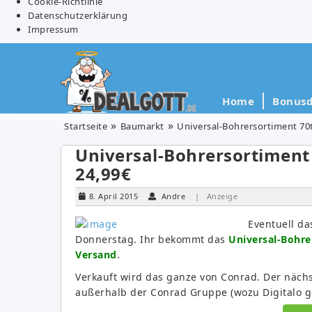
Cookie-Richtlinie
Datenschutzerklärung
Impressum
Home
Bonusd
Startseite
Baumarkt
Universal-Bohrersortiment 70te
Universal-Bohrersortiment 
24,99€
8. April 2015
Andre
| Anzeige
Eventuell d
Donnerstag. Ihr bekommt das
Universal-Bohrer
Versand
.
Verkauft wird das ganze von Conrad. Der nächst
außerhalb der Conrad Gruppe (wozu Digitalo ge