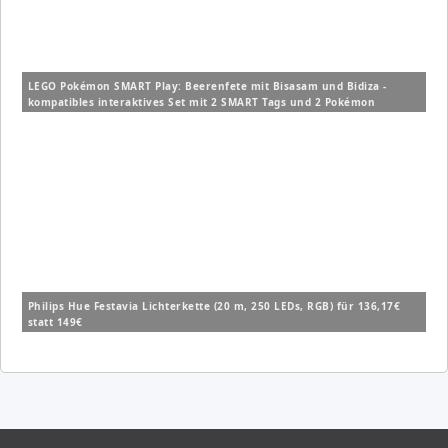
LEGO Pokémon SMART Play: Beerenfete mit Bisasam und Bidiza -
kompatibles interaktives Set mit 2 SMART Tags und 2 Pokémon
Figuren (72155) für 14,99€ (Vergleich: 19,99€)
Philips Hue Festavia Lichterkette (20 m, 250 LEDs, RGB) für 136,17€
statt 149€