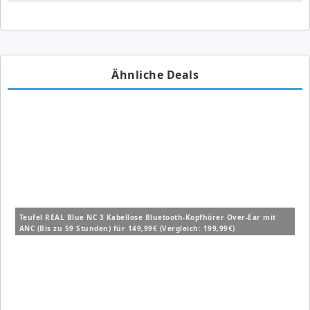
Ähnliche Deals
Teufel REAL Blue NC 3 Kabellose Bluetooth-Kopfhörer Over-Ear mit
ANC (Bis zu 59 Stunden) für 149,99€ (Vergleich: 199,99€)