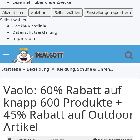
Lese mehr über diese Zwecke
Akzeptieren
Ablehnen
Selbst wählen
Einstellungen speichern
Selbst wählen
Cookie-Richtlinie
Datenschutzerklärung
Impressum
Startseite
Bekleidung
Kleidung, Schuhe & Uhren
Vaolo: 60% 
Vaolo: 60% Rabatt auf
knapp 600 Produkte +
45% Rabatt auf Outdoor
Artikel
7. Februar 2015
| Anzeige
Keine Kommentare