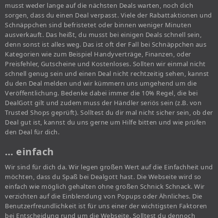
musst weder lange auf die nächsten Deals warten, noch dich
sorgen, dass du einen Deal verpasst. Viele der Rabattaktionen und
Schnäppchen sind befristetet oder binnen weniger Minuten
ausverkauft. Das heißt, du musst bei einigen Deals schnell sein,
denn sonst ist alles weg. Das ist oft der Fall bei Schnäppchen aus
Kategorien wie zum Beispiel Handyverträge, Finanzen, oder
Preisfehler, Gutscheine und Kostenloses. Sollten wir einmal nicht
schnell genug sein und einen Deal nicht rechtzeitig sehen, kannst
du den Deal melden und wir kümmern uns umgehend um die
Veröffentlichung. Bedenke dabei immer die 10% Regel, die bei
DealGott gilt und zudem muss der Händler seriös sein (z.B. von
Trusted Shops geprüft). Solltest du dir mal nicht sicher sein, ob der
Deal gut ist, kannst du uns gerne um Hilfe bitten und wie prüfen
den Deal für dich.
… einfach
Wir sind für dich da. Wir legen großen Wert auf die Einfachheit und
möchten, dass du Spaß bei Dealgott hast. Die Webseite wird so
einfach wie möglich gehalten ohne großen Schnick Schnack. Wir
verzichten auf die Einblendung von Popups oder Ähnliches. Die
Benutzerfreundlichkeit ist für uns einer der wichtigsten Faktoren
bei Entscheidung rund um die Webseite. Solltest du dennoch