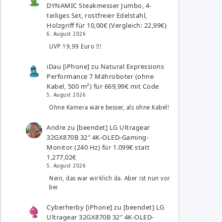
DYNAMIC Steakmesser Jumbo, 4-
teiliges Set, rostfreier Edelstahl,
Holzgriff für 10,00€ (Vergleich: 22,99€)
6. August 2026
UVP 19,99 Euro !!!
iDau [iPhone]
zu
Natural Expressions
Performance 7 Mähroboter (ohne
Kabel, 500 m²) für 669,99€ mit Code
5. August 2026
Ohne Kamera wäre besser, als ohne Kabel!
Andre
zu
[beendet] LG Ultragear
32GX870B 32″ 4K-OLED-Gaming-
Monitor (240 Hz) für 1.099€ statt
1.277,02€
5. August 2026
Nein, das war wirklich da. Aber ist nun vor
bei
Cyberherby [iPhone]
zu
[beendet] LG
Ultragear 32GX870B 32″ 4K-OLED-