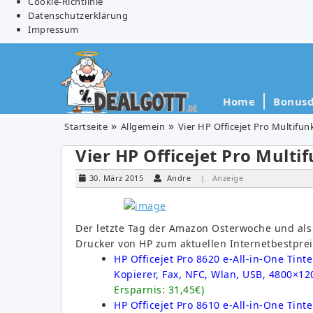
Cookie-Richtlinie
Datenschutzerklärung
Impressum
Home
Bonusd
Startseite
Allgemein
Vier HP Officejet Pro Multifu
Vier HP Officejet Pro Mult
30. März 2015
Andre
| Anzeige
Der letzte Tag der Amazon Osterwoche und als
Drucker von HP zum aktuellen Internetbestprei
HP Officejet Pro 8620 e-All-in-One Tint
Kopierer, Fax, NFC, Wlan, USB, 4800×12
Ersparnis: 31,45€)
HP Officejet Pro 8610 e-All-in-One Tint