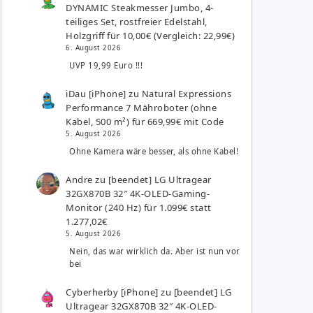
DYNAMIC Steakmesser Jumbo, 4-
teiliges Set, rostfreier Edelstahl,
Holzgriff für 10,00€ (Vergleich: 22,99€)
6. August 2026
UVP 19,99 Euro !!!
iDau [iPhone]
zu
Natural Expressions
Performance 7 Mähroboter (ohne
Kabel, 500 m²) für 669,99€ mit Code
5. August 2026
Ohne Kamera wäre besser, als ohne Kabel!
Andre
zu
[beendet] LG Ultragear
32GX870B 32″ 4K-OLED-Gaming-
Monitor (240 Hz) für 1.099€ statt
1.277,02€
5. August 2026
Nein, das war wirklich da. Aber ist nun vor
bei
Cyberherby [iPhone]
zu
[beendet] LG
Ultragear 32GX870B 32″ 4K-OLED-