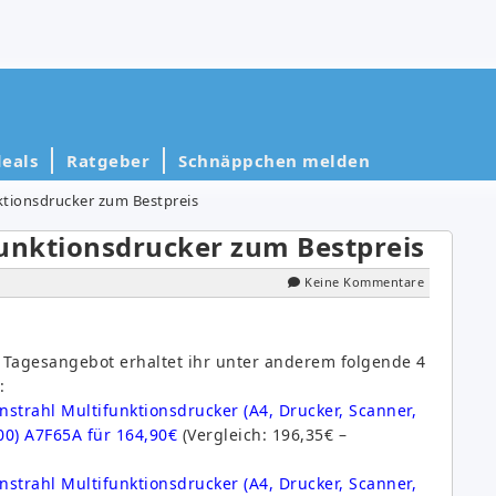
eals
Ratgeber
Schnäppchen melden
nktionsdrucker zum Bestpreis
ifunktionsdrucker zum Bestpreis
Keine Kommentare
 Tagesangebot erhaltet ihr unter anderem folgende 4
:
enstrahl Multifunktionsdrucker (A4, Drucker, Scanner,
00) A7F65A für 164,90€
(Vergleich: 196,35€ –
enstrahl Multifunktionsdrucker (A4, Drucker, Scanner,