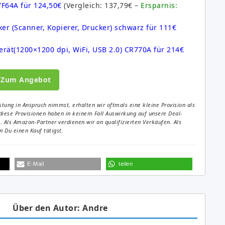
7F64A für 124,50€
(Vergleich: 137,79€ –
Ersparnis:
ker (Scanner, Kopierer, Drucker) schwarz für 111€
erät(1200×1200 dpi, WiFi, USB 2.0) CR770A für 214€
Zum Angebot
tung in Anspruch nimmst, erhalten wir oftmals eine kleine Provision als
diese Provisionen haben in keinem Fall Auswirkung auf unsere Deal-
Als Amazon-Partner verdienen wir an qualifizierten Verkäufen. Als
 Du einen Kauf tätigst.
E-Mail
teilen
Über den Autor: Andre