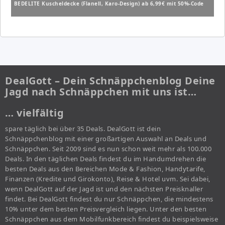
BEDELITE Kuscheldecke (Flanell, Karo-Design) ab 6,99€ mit 50%-Code
DealGott – Dein Schnäppchenblog Deine
Jagd nach Schnäppchen mit uns ist…
… vielfältig
spare täglich bei über 35 Deals. DealGott ist dein
Schnäppchenblog mit einer großartigen Auswahl an Deals und
Schnäppchen. Seit 2009 sind es nun schon weit mehr als 100.000
Deals. In den täglichen Deals findest du im Handumdrehen die
besten Deals aus den Bereichen Mode & Fashion, Handytarife,
Finanzen (Kredite und Girokonto), Reise & Hotel uvm. Sei dabei,
wenn DealGott auf der Jagd ist und den nächsten Preisknaller
findet. Bei DealGott findest du nur Schnäppchen, die mindestens
10% unter dem besten Preisvergleich liegen. Unter den besten
Schnäppchen aus dem Mobilfunkbereich findest du beispielsweise