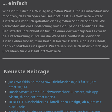
… einfach
Wir sind für dich da. Wir legen großen Wert auf die Einfachheit und
möchten, dass du Spaß bei Dealgott hast. Die Webseite wird so
einfach wie möglich gehalten ohne großen Schnick Schnack. Wir
verzichten auf die Einblendung von Popups oder Ähnliches. Die
Benutzerfreundlichkeit ist für uns einer der wichtigsten Faktoren
bei Entscheidung rund um die Webseite. Solltest du dennoch
einen Fehler finden, zum Beispiel bei der Darstellung eines Deals,
dann kontaktiere uns gerne. Wir freuen uns auch über Vorschläge
und Ideen für die DealGott Webseite.
Neueste Beiträge
Jack Wolfskin Saima Straw Trinkflasche (0,7 l) für 11,09€
statt 16,14€
Bosch Smart Home Rauchwarnmelder II (smart, mit App-
Alarm) für 56,28€ statt 62,95€
BEDELITE Kuscheldecke (Flanell, Karo-Design) ab 6,99€ mit
50%-Code
Tefal OptiGrill 4in1 XL Kontaktgrill (GC784D10) für 239,99€