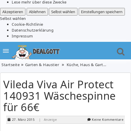
Lese mehr über diese Zwecke
Akzeptieren
Ablehnen
Selbst wählen
Einstellungen speichern
Selbst wählen
Cookie-Richtlinie
Datenschutzerklärung
Impressum
Startseite
Garten & Haustier
Küche, Haus & Garten
Vileda Vi
Vileda Viva Air Protect
140931 Wäschespinne
für 66€
27. März 2015
| Anzeige
Keine Kommentare