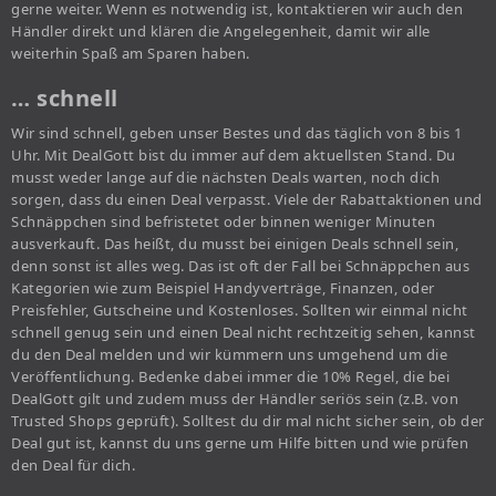
gerne weiter. Wenn es notwendig ist, kontaktieren wir auch den
Händler direkt und klären die Angelegenheit, damit wir alle
weiterhin Spaß am Sparen haben.
… schnell
Wir sind schnell, geben unser Bestes und das täglich von 8 bis 1
Uhr. Mit DealGott bist du immer auf dem aktuellsten Stand. Du
musst weder lange auf die nächsten Deals warten, noch dich
sorgen, dass du einen Deal verpasst. Viele der Rabattaktionen und
Schnäppchen sind befristetet oder binnen weniger Minuten
ausverkauft. Das heißt, du musst bei einigen Deals schnell sein,
denn sonst ist alles weg. Das ist oft der Fall bei Schnäppchen aus
Kategorien wie zum Beispiel Handyverträge, Finanzen, oder
Preisfehler, Gutscheine und Kostenloses. Sollten wir einmal nicht
schnell genug sein und einen Deal nicht rechtzeitig sehen, kannst
du den Deal melden und wir kümmern uns umgehend um die
Veröffentlichung. Bedenke dabei immer die 10% Regel, die bei
DealGott gilt und zudem muss der Händler seriös sein (z.B. von
Trusted Shops geprüft). Solltest du dir mal nicht sicher sein, ob der
Deal gut ist, kannst du uns gerne um Hilfe bitten und wie prüfen
den Deal für dich.