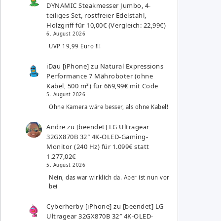
DYNAMIC Steakmesser Jumbo, 4-
teiliges Set, rostfreier Edelstahl,
Holzgriff für 10,00€ (Vergleich: 22,99€)
6. August 2026
UVP 19,99 Euro !!!
iDau [iPhone]
zu
Natural Expressions
Performance 7 Mähroboter (ohne
Kabel, 500 m²) für 669,99€ mit Code
5. August 2026
Ohne Kamera wäre besser, als ohne Kabel!
Andre
zu
[beendet] LG Ultragear
32GX870B 32″ 4K-OLED-Gaming-
Monitor (240 Hz) für 1.099€ statt
1.277,02€
5. August 2026
Nein, das war wirklich da. Aber ist nun vor
bei
Cyberherby [iPhone]
zu
[beendet] LG
Ultragear 32GX870B 32″ 4K-OLED-