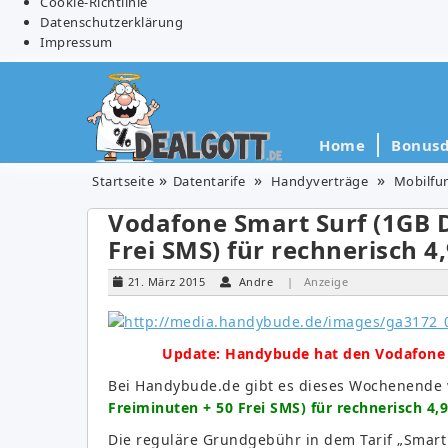
Cookie-Richtlinie
Datenschutzerklärung
Impressum
Home
Bonusd
Startseite
Datentarife
Handyverträge
Mobilfu
Vodafone Smart Surf (1GB D
Frei SMS) für rechnerisch 4
21. März 2015
Andre
| Anzeige
Update: Handybude hat den Vodafone 
Bei Handybude.de gibt es dieses Wochenende
Freiminuten + 50 Frei SMS) für rechnerisch 4,9
Die reguläre Grundgebühr in dem Tarif „Smart 