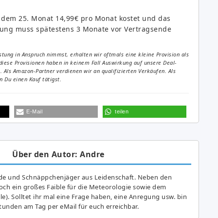
ab dem 25. Monat 14,99€ pro Monat kostet und das
gung muss spätestens 3 Monate vor Vertragsende
tung in Anspruch nimmst, erhalten wir oftmals eine kleine Provision als
diese Provisionen haben in keinem Fall Auswirkung auf unsere Deal-
Als Amazon-Partner verdienen wir an qualifizierten Verkäufen. Als
 Du einen Kauf tätigst.
E-Mail
teilen
Über den Autor: Andre
de und Schnäppchenjäger aus Leidenschaft. Neben den
ch ein großes Fai­ble für die Meteorologie sowie dem
e). Solltet ihr mal eine Frage haben, eine Anregung usw. bin
tunden am Tag per eMail für euch erreichbar.