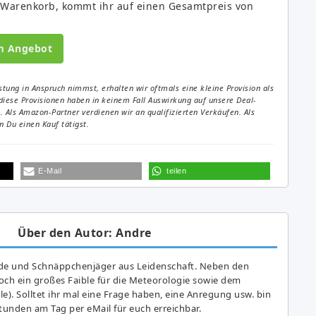
 Warenkorb, kommt ihr auf einen Gesamtpreis von
m Angebot
tung in Anspruch nimmst, erhalten wir oftmals eine kleine Provision als
diese Provisionen haben in keinem Fall Auswirkung auf unsere Deal-
Als Amazon-Partner verdienen wir an qualifizierten Verkäufen. Als
 Du einen Kauf tätigst.
E-Mail
teilen
Über den Autor: Andre
de und Schnäppchenjäger aus Leidenschaft. Neben den
ch ein großes Fai­ble für die Meteorologie sowie dem
e). Solltet ihr mal eine Frage haben, eine Anregung usw. bin
tunden am Tag per eMail für euch erreichbar.