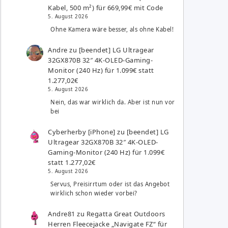
Kabel, 500 m²) für 669,99€ mit Code
5. August 2026
Ohne Kamera wäre besser, als ohne Kabel!
Andre
zu
[beendet] LG Ultragear
32GX870B 32″ 4K-OLED-Gaming-
Monitor (240 Hz) für 1.099€ statt
1.277,02€
5. August 2026
Nein, das war wirklich da. Aber ist nun vor
bei
Cyberherby [iPhone]
zu
[beendet] LG
Ultragear 32GX870B 32″ 4K-OLED-
Gaming-Monitor (240 Hz) für 1.099€
statt 1.277,02€
5. August 2026
Servus, Preisirrtum oder ist das Angebot
wirklich schon wieder vorbei?
Andre81
zu
Regatta Great Outdoors
Herren Fleecejacke „Navigate FZ“ für