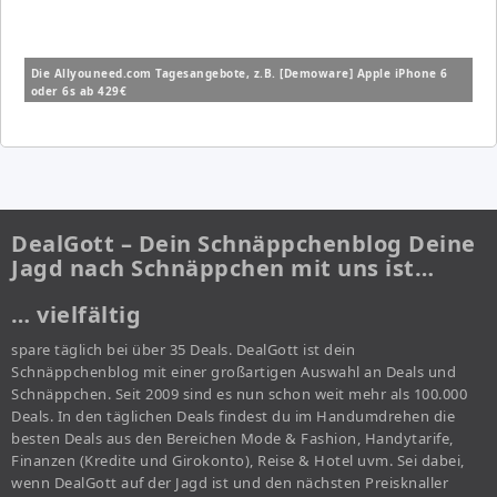
Die Allyouneed.com Tagesangebote, z.B. [Demoware] Apple iPhone 6
oder 6s ab 429€
DealGott – Dein Schnäppchenblog Deine
Jagd nach Schnäppchen mit uns ist…
… vielfältig
spare täglich bei über 35 Deals. DealGott ist dein
Schnäppchenblog mit einer großartigen Auswahl an Deals und
Schnäppchen. Seit 2009 sind es nun schon weit mehr als 100.000
Deals. In den täglichen Deals findest du im Handumdrehen die
besten Deals aus den Bereichen Mode & Fashion, Handytarife,
Finanzen (Kredite und Girokonto), Reise & Hotel uvm. Sei dabei,
wenn DealGott auf der Jagd ist und den nächsten Preisknaller