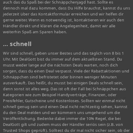
auch das du Spaß bei der Schnäppchenjagd hast. Sollte es
dennoch mal dazu kommen, dass Du Hilfe brauchst, kannst du uns
jederzeit über das Kontaktformular erreichen und wir helfen dir
gerne weiter. Wenn es notwendig ist, kontaktieren wir auch den
Händler direkt und klären die Angelegenheit, damit wir alle
weiterhin Spaß am Sparen haben.
… schnell
Wir sind schnell, geben unser Bestes und das täglich von 8 bis 1
Uhr. Mit DealGott bist du immer auf dem aktuellsten Stand. Du
musst weder lange auf die nächsten Deals warten, noch dich
sorgen, dass du einen Deal verpasst. Viele der Rabattaktionen und
Schnäppchen sind befristetet oder binnen weniger Minuten
ausverkauft. Das heißt, du musst bei einigen Deals schnell sein,
denn sonst ist alles weg. Das ist oft der Fall bei Schnäppchen aus
Kategorien wie zum Beispiel Handyverträge, Finanzen, oder
Preisfehler, Gutscheine und Kostenloses. Sollten wir einmal nicht
schnell genug sein und einen Deal nicht rechtzeitig sehen, kannst
du den Deal melden und wir kümmern uns umgehend um die
Veröffentlichung. Bedenke dabei immer die 10% Regel, die bei
DealGott gilt und zudem muss der Händler seriös sein (z.B. von
Trusted Shops geprüft). Solltest du dir mal nicht sicher sein, ob der