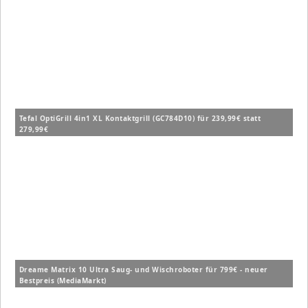
Tefal OptiGrill 4in1 XL Kontaktgrill (GC784D10) für 239,99€ statt
279,99€
Dreame Matrix 10 Ultra Saug- und Wischroboter für 799€ - neuer
Bestpreis (MediaMarkt)