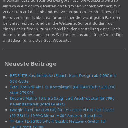
möchten, dass du Spaß bei Dealgott hast. Die Webseite wird so
einfach wie möglich gehalten ohne großen Schnick Schnack. Wir
verzichten auf die Einblendung von Popups oder Ähnliches. Die
Benutzerfreundlichkeit ist für uns einer der wichtigsten Faktoren
bei Entscheidung rund um die Webseite. Solltest du dennoch
einen Fehler finden, zum Beispiel bei der Darstellung eines Deals,
dann kontaktiere uns gerne. Wir freuen uns auch über Vorschläge
und Ideen für die DealGott Webseite.
Neueste Beiträge
BEDELITE Kuscheldecke (Flanell, Karo-Design) ab 6,99€ mit
50%-Code
Tefal OptiGrill 4in1 XL Kontaktgrill (GC784D10) für 239,99€
statt 279,99€
Dreame Matrix 10 Ultra Saug- und Wischroboter für 799€ –
neuer Bestpreis (MediaMarkt)
Google Pixel 10a (128 GB) für 1€ + otelo Allnet Flat Classic
(50 GB) für 19,99€/Monat + 80€ Amazon-Gutschein
TP-Link TL-SG105 5-Port Gigabit Netzwerk-Switch für
14,69€ statt 17,90€