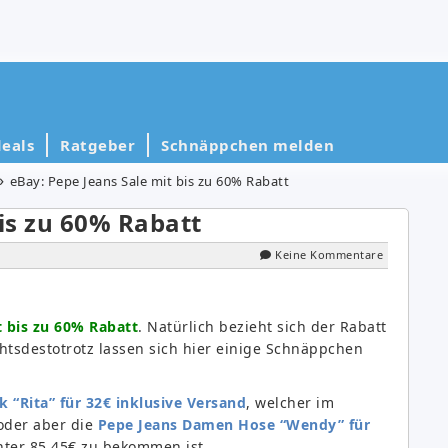
eals
Ratgeber
Schnäppchen melden
eBay: Pepe Jeans Sale mit bis zu 60% Rabatt
bis zu 60% Rabatt
Keine Kommentare
t bis zu 60% Rabatt
. Natürlich bezieht sich der Rabatt
chtsdestotrotz lassen sich hier einige Schnäppchen
 “Rita” für 32€ inklusive Versand
, welcher im
oder aber die
Pepe Jeans Damen Hose “Wendy” für
unter 85,45€ zu bekommen ist.