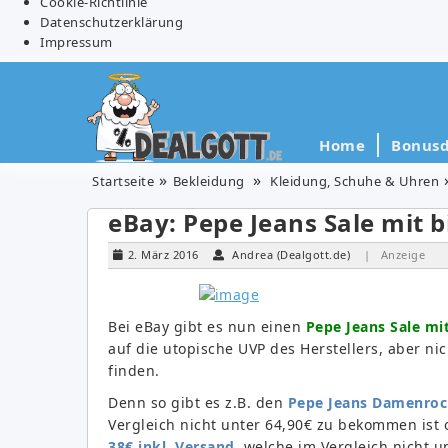
Cookie-Richtlinie
Datenschutzerklärung
Impressum
Home
Bonusd
Startseite
Bekleidung
Kleidung, Schuhe & Uhren
eBay: Pepe Jeans Sale mit 
2. März 2016
Andrea (Dealgott.de)
| Anzeige
Bei eBay gibt es nun einen
Pepe Jeans Sale mi
auf die utopische UVP des Herstellers, aber ni
finden.
Denn so gibt es z.B. den
Pepe Jeans Damenrock
Vergleich nicht unter 64,90€ zu bekommen ist 
38€ inkl. Versand
, welche im Vergleich nicht 