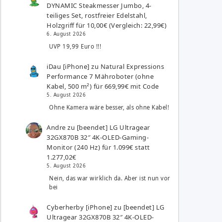
DYNAMIC Steakmesser Jumbo, 4-
teiliges Set, rostfreier Edelstahl,
Holzgriff für 10,00€ (Vergleich: 22,99€)
6. August 2026
UVP 19,99 Euro !!!
iDau [iPhone]
zu
Natural Expressions
Performance 7 Mähroboter (ohne
Kabel, 500 m²) für 669,99€ mit Code
5. August 2026
Ohne Kamera wäre besser, als ohne Kabel!
Andre
zu
[beendet] LG Ultragear
32GX870B 32″ 4K-OLED-Gaming-
Monitor (240 Hz) für 1.099€ statt
1.277,02€
5. August 2026
Nein, das war wirklich da. Aber ist nun vor
bei
Cyberherby [iPhone]
zu
[beendet] LG
Ultragear 32GX870B 32″ 4K-OLED-