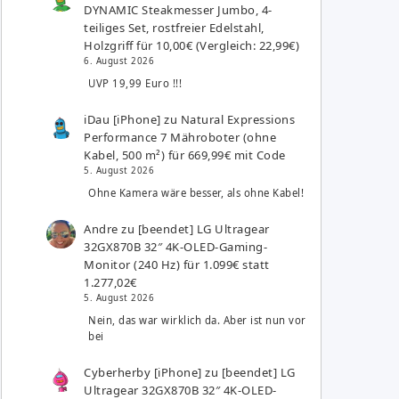
DYNAMIC Steakmesser Jumbo, 4-
teiliges Set, rostfreier Edelstahl,
Holzgriff für 10,00€ (Vergleich: 22,99€)
6. August 2026
UVP 19,99 Euro !!!
iDau [iPhone]
zu
Natural Expressions
Performance 7 Mähroboter (ohne
Kabel, 500 m²) für 669,99€ mit Code
5. August 2026
Ohne Kamera wäre besser, als ohne Kabel!
Andre
zu
[beendet] LG Ultragear
32GX870B 32″ 4K-OLED-Gaming-
Monitor (240 Hz) für 1.099€ statt
1.277,02€
5. August 2026
Nein, das war wirklich da. Aber ist nun vor
bei
Cyberherby [iPhone]
zu
[beendet] LG
Ultragear 32GX870B 32″ 4K-OLED-