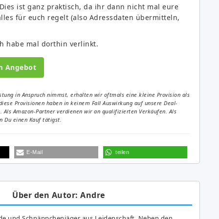
ies ist ganz praktisch, da ihr dann nicht mal eure
les für euch regelt (also Adressdaten übermitteln,
ch habe mal dorthin verlinkt.
m Angebot
tung in Anspruch nimmst, erhalten wir oftmals eine kleine Provision als
diese Provisionen haben in keinem Fall Auswirkung auf unsere Deal-
Als Amazon-Partner verdienen wir an qualifizierten Verkäufen. Als
 Du einen Kauf tätigst.
E-Mail
teilen
Über den Autor: Andre
de und Schnäppchenjäger aus Leidenschaft. Neben den