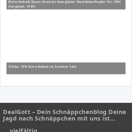
[Refurbished] Dyson Airstrait Haarglätter Nachtblau/Kupfer für 199€
(Vergleich: 419€)
Tchibo: 15% Extra-Rabatt im Summer Sale
DealGott – Dein Schnäppchenblog Deine
Jagd nach Schnäppchen mit uns ist…
… vielfältig