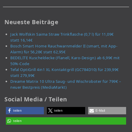
Neueste Beiträge
Jack Wolfskin Saima Straw Trinkflasche (0,7 l) für 11,09€
statt 16,14€
Bosch Smart Home Rauchwarnmelder II (smart, mit App-
Alarm) für 56,28€ statt 62,95€
BEDELITE Kuscheldecke (Flanell, Karo-Design) ab 6,99€ mit
50%-Code
Tefal OptiGrill 4in1 XL Kontaktgrill (GC784D10) für 239,99€
statt 279,99€
Dreame Matrix 10 Ultra Saug- und Wischroboter für 799€ –
neuer Bestpreis (MediaMarkt)
Social Media / Teilen
teilen
teilen
E-Mail
teilen